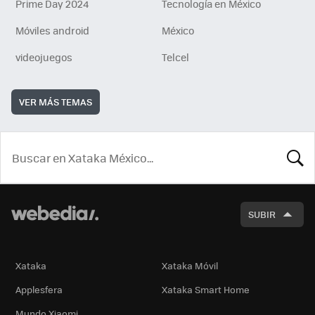
Prime Day 2024
Tecnología en México
Móviles android
México
videojuegos
Telcel
VER MÁS TEMAS
BUSCA
SUBIR
Xataka
Xataka Móvil
Applesfera
Xataka Smart Home
Mundo Xiaomi