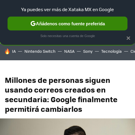
Ya puedes ver más de Xataka MX en Google
SELECCIÓN
GAMING
HOME
AUTO
TERRITORIO SAM
Añádenos como fuente preferida
Solo necesitas una cuenta de Google
×
HOY SE HABLA DE
IA
Nintendo Switch
NASA
Sony
Tecnología
Ci
Millones de personas siguen
usando correos creados en
secundaria: Google finalmente
permitirá cambiarlos