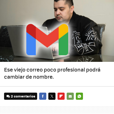
Ese viejo correo poco profesional podrá
cambiar de nombre.
2 comentarios
FACEBOOK
TWITTER
FLIPBOARD
E-
WHATSAPP
MAIL