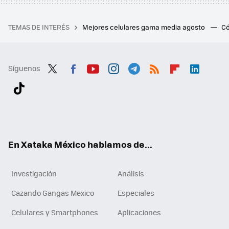
TEMAS DE INTERÉS
Mejores celulares gama media agosto
Có
Síguenos
Twit
Fac
You
Inst
Tele
RSS
Flip
Link
ter
ebo
tub
agr
gra
boa
edI
Tikt
ok
e
am
m
rd
n
ok
En Xataka México hablamos de...
Investigación
Análisis
Cazando Gangas Mexico
Especiales
Celulares y Smartphones
Aplicaciones