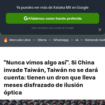
Ya puedes ver más de Xataka MX en Google
SELECCIÓN
GAMING
HOME
AUTO
TERRITORIO SAM
Añádenos como fuente preferida
Solo necesitas una cuenta de Google
×
HOY SE HABLA DE
Mercado Libre
Oferta
WhatsApp
IA
Nintendo Swi
"Nunca vimos algo así". Si China
invade Taiwán, Taiwán no se dará
cuenta: tienen un dron que lleva
meses disfrazado de ilusión
óptica