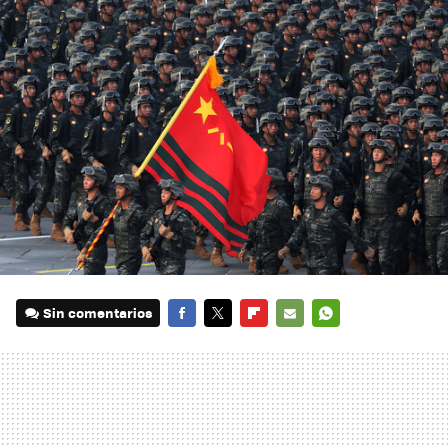
Sin comentarios
FACEBOOK
TWITTER
FLIPBOARD
E-
WHATSAPP
MAIL