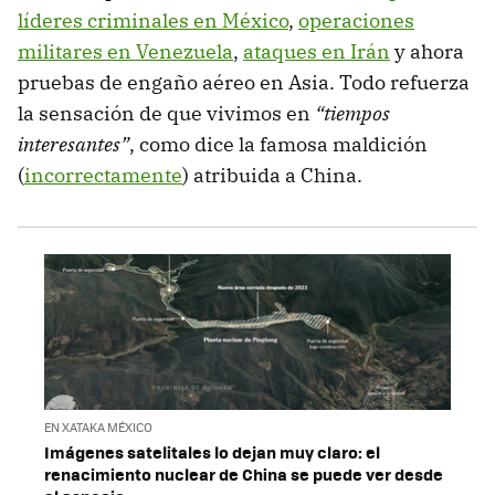
líderes criminales en México
,
operaciones
militares en Venezuela
,
ataques en Irán
y ahora
pruebas de engaño aéreo en Asia. Todo refuerza
la sensación de que vivimos en
“
tiempos
interesantes”
, como dice la famosa maldición
(
incorrectamente
) atribuida a China.
EN XATAKA MÉXICO
Imágenes satelitales lo dejan muy claro: el
renacimiento nuclear de China se puede ver desde