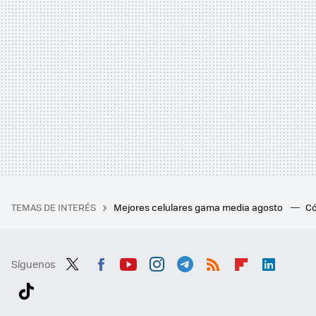
TEMAS DE INTERÉS
Mejores celulares gama media agosto
Có
Síguenos
Twit
Fac
You
Inst
Tele
RSS
Flip
Link
ter
ebo
tub
agr
gra
boa
edI
Tikt