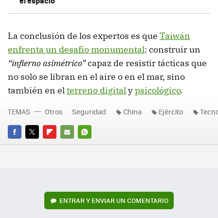
el espacio
La conclusión de los expertos es que
Taiwán
enfrenta un desafío monumental
: construir un
“infierno asimétrico”
capaz de resistir tácticas que
no solo se libran en el aire o en el mar, sino
también en el
terreno digital
y
psicológico
.
TEMAS
Otros
Seguridad
China
Ejército
Tecno
FACEBOOK
TWITTER
FLIPBOARD
E-
WHATSAPP
MAIL
ENTRAR Y ENVIAR UN COMENTARIO