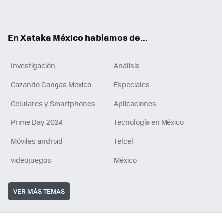
ok
e
am
m
rd
n
ok
En Xataka México hablamos de...
Investigación
Análisis
Cazando Gangas Mexico
Especiales
Celulares y Smartphones
Aplicaciones
Prime Day 2024
Tecnología en México
Móviles android
Telcel
videojuegos
México
VER MÁS TEMAS