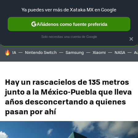
Ya puedes ver más de Xataka MX en Google
MENÚ
NUEVO
Añádenos como fuente preferida
SELECCIÓN
GAMING
HOME
AUTO
TERRITORIO SAM
Solo necesitas una cuenta de Google
×
HOY SE HABLA DE
IA
Nintendo Switch
Samsung
Xiaomi
NASA
A
Hay un rascacielos de 135 metros
junto a la México-Puebla que lleva
años desconcertando a quienes
pasan por ahí