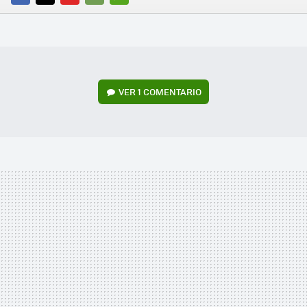
FACEBOOK
TWITTER
FLIPBOARD
E-
WHATSAPP
MAIL
VER
1 COMENTARIO