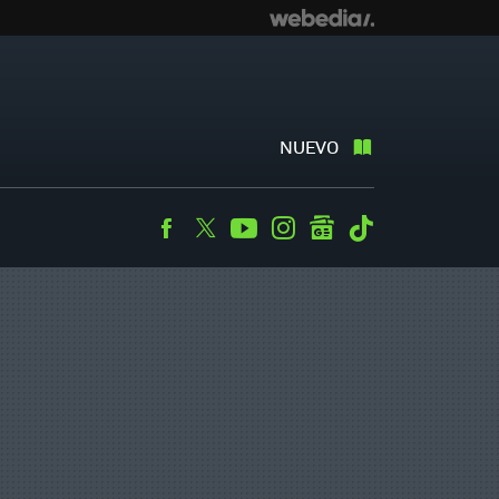
NUEVO
Facebook
Twitter
Youtube
Instagram
googlenews
Tiktok