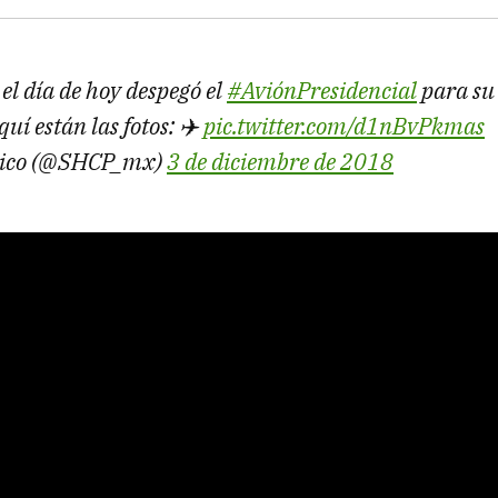
, el día de hoy despegó el
#AviónPresidencial
para su
quí están las fotos: ✈️
pic.twitter.com/d1nBvPkmas
ico (@SHCP_mx)
3 de diciembre de 2018