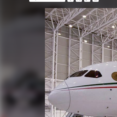
FACEBOOK
TWITTER
FLIPBOARD
E-
MAIL