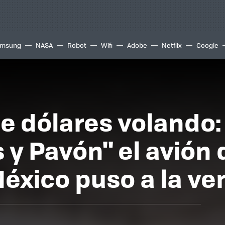
msung
NASA
Robot
Wifi
Adobe
Netflix
Google
e dólares volando: 
 y Pavón" el avión 
éxico puso a la ve