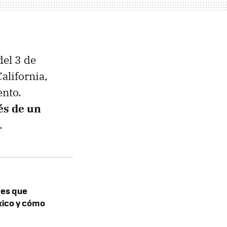
del 3 de
alifornia,
ento.
vés de un
.
les que
xico y cómo