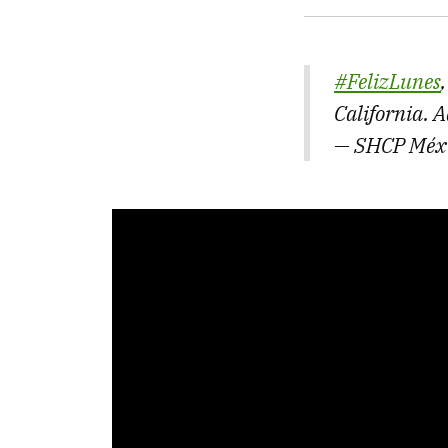
#FelizLunes
California. A
— SHCP Méx