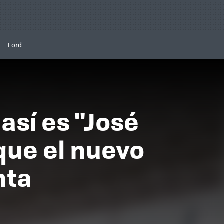
Ford
así es "José
que el nuevo
nta