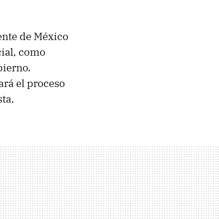
ente de México
cial, como
bierno.
ará el proceso
ta.