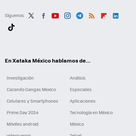
Síguenos
Twit
Fac
You
Inst
Tele
RSS
Flip
Link
ter
ebo
tub
agr
gra
boa
edI
Tikt
ok
e
am
m
rd
n
ok
En Xataka México hablamos de...
Investigación
Análisis
Cazando Gangas Mexico
Especiales
Celulares y Smartphones
Aplicaciones
Prime Day 2024
Tecnología en México
Móviles android
México
videojuegos
Telcel