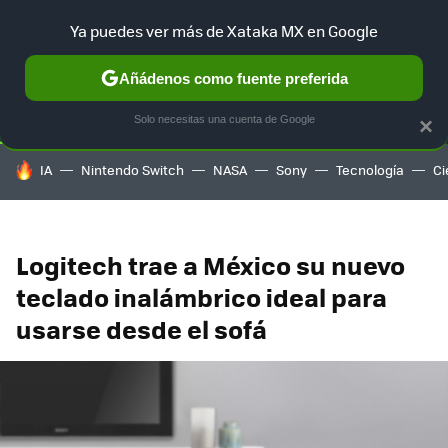
Ya puedes ver más de Xataka MX en Google
SELECCIÓN
GAMING
HOME
AUTO
TERRITORIO SAM
Añádenos como fuente preferida
Solo necesitas una cuenta de Google
×
HOY SE HABLA DE
IA
Nintendo Switch
NASA
Sony
Tecnología
Ci
Logitech trae a México su nuevo
teclado inalámbrico ideal para
usarse desde el sofá