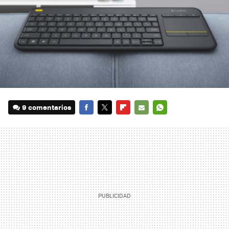
9 comentarios
FACEBOOK
TWITTER
FLIPBOARD
E-
WHATSAPP
MAIL