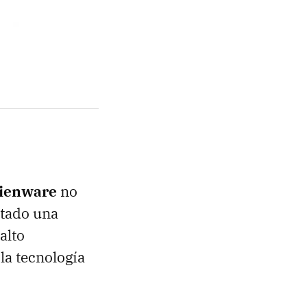
ienware
no
ntado una
alto
la tecnología