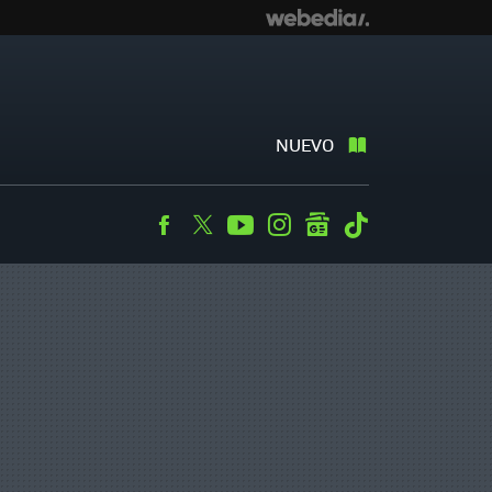
NUEVO
Facebook
Twitter
Youtube
Instagram
googlenews
Tiktok