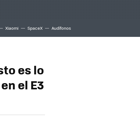
Xiaomi
SpaceX
Audífonos
to es lo
en el E3