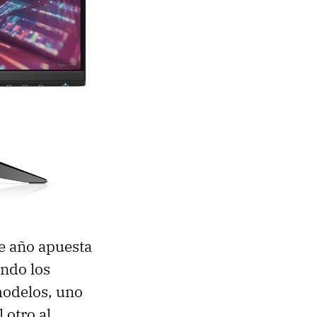
te año apuesta
ando los
modelos, uno
 otro al