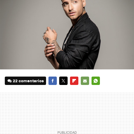
22 comentarios
FACEBOOK
TWITTER
FLIPBOARD
E-
WHATSAPP
MAIL