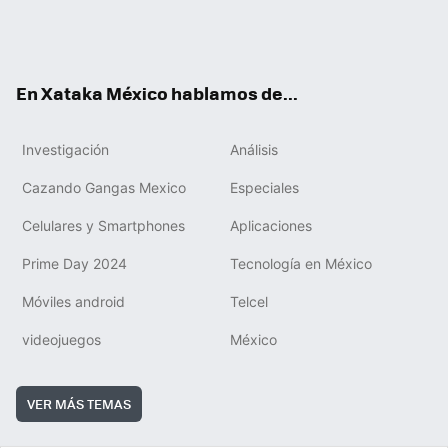
ter
ebo
tub
agr
gra
boa
edIn
Tikt
ok
e
am
m
rd
ok
En Xataka México hablamos de...
Investigación
Análisis
Cazando Gangas Mexico
Especiales
Celulares y Smartphones
Aplicaciones
Prime Day 2024
Tecnología en México
Móviles android
Telcel
videojuegos
México
VER MÁS TEMAS