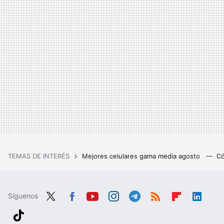
TEMAS DE INTERÉS
Mejores celulares gama media agosto
Có
Síguenos
Twit
Fac
You
Inst
Tele
RSS
Flip
Link