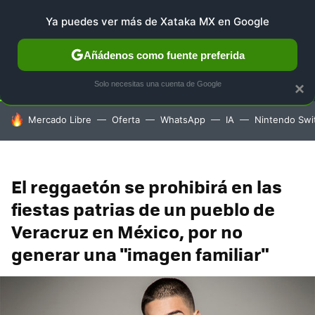
Ya puedes ver más de Xataka MX en Google
SELECCIÓN
GAMING
HOME
AUTO
TERRITORIO 
Añádenos como fuente preferida
Solo necesitas una cuenta de Google
×
HOY SE HABLA DE
Mercado Libre
Oferta
WhatsApp
IA
Nintendo Swi
El reggaetón se prohibirá en las
fiestas patrias de un pueblo de
Veracruz en México, por no
generar una "imagen familiar"