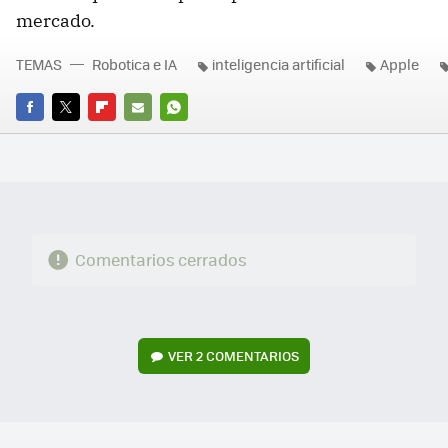
mercado.
TEMAS
Robotica e IA
inteligencia artificial
Apple
FACEBOOK
TWITTER
FLIPBOARD
E-
WHATSAPP
MAIL
Comentarios cerrados
VER
2 COMENTARIOS