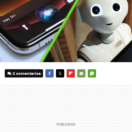
2 comentarios
FACEBOOK
TWITTER
FLIPBOARD
E-
WHATSAPP
MAIL