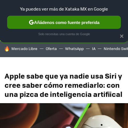
Ya puedes ver más de Xataka MX en Google
SELECCIÓN
GAMING
HOME
AUTO
TERRITORIO SAM
Añádenos como fuente preferida
Solo necesitas una cuenta de Google
×
HOY SE HABLA DE
Mercado Libre
Oferta
WhatsApp
IA
Nintendo Swi
Apple sabe que ya nadie usa Siri y
cree saber cómo remediarlo: con
una pizca de inteligencia artifiical