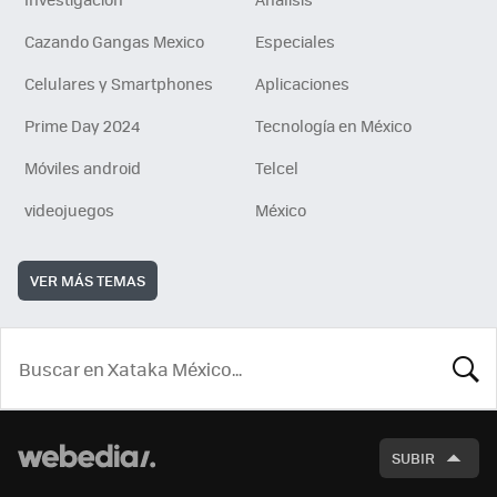
Cazando Gangas Mexico
Especiales
Celulares y Smartphones
Aplicaciones
Prime Day 2024
Tecnología en México
Móviles android
Telcel
videojuegos
México
VER MÁS TEMAS
BUSCA
SUBIR