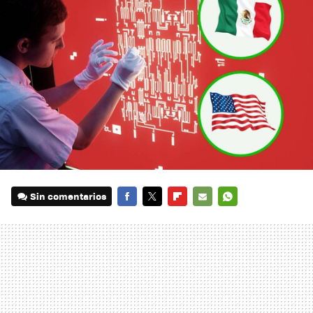
Sin comentarios
FACEBOOK
TWITTER
FLIPBOARD
E-
WHATSAPP
MAIL