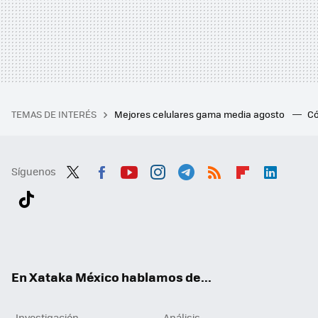
TEMAS DE INTERÉS
Mejores celulares gama media agosto
Có
Síguenos
Twit
Fac
You
Inst
Tele
RSS
Flip
Link
ter
ebo
tub
agr
gra
boa
edI
Tikt
ok
e
am
m
rd
n
ok
En Xataka México hablamos de...
Investigación
Análisis