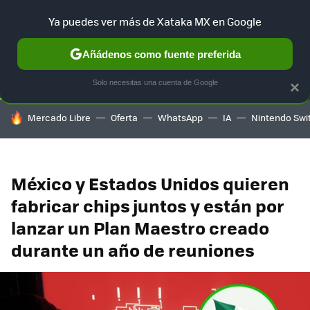
Ya puedes ver más de Xataka MX en Google
SELECCIÓN
GAMING
HOME
AUTO
TERRITORIO SAM
Añádenos como fuente preferida
Solo necesitas una cuenta de Google
×
HOY SE HABLA DE
Mercado Libre
Oferta
WhatsApp
IA
Nintendo Swi
México y Estados Unidos quieren
fabricar chips juntos y están por
lanzar un Plan Maestro creado
durante un año de reuniones