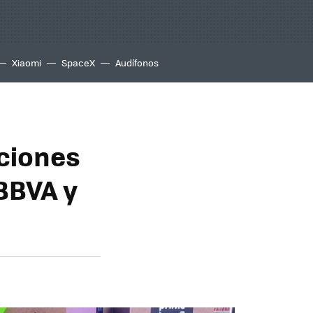
Xiaomi
SpaceX
Audífonos
ciones
BBVA y