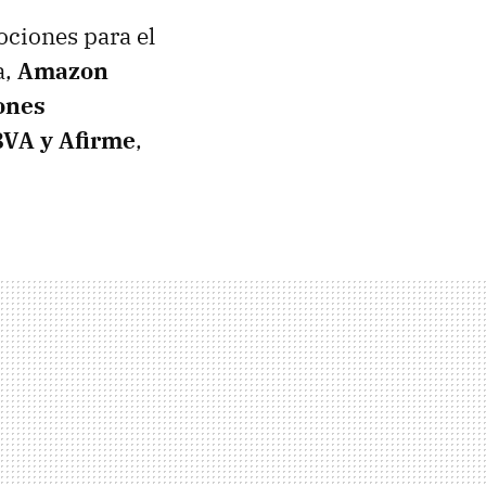
ociones para el
a,
Amazon
ones
BVA y Afirme
,