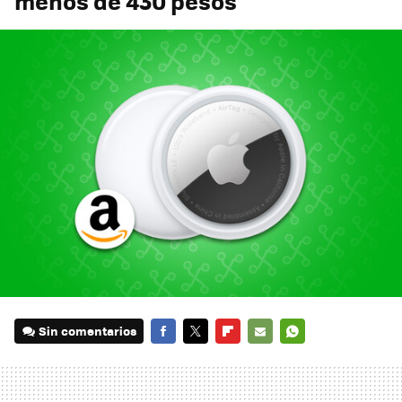
menos de 430 pesos
Sin comentarios
FACEBOOK
TWITTER
FLIPBOARD
E-
WHATSAPP
MAIL