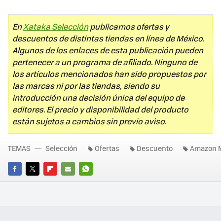
En
Xataka Selección
publicamos ofertas y
descuentos de distintas tiendas en línea de México.
Algunos de los enlaces de esta publicación pueden
pertenecer a un programa de afiliado. Ninguno de
los artículos mencionados han sido propuestos por
las marcas ni por las tiendas, siendo su
introducción una decisión única del equipo de
editores. El precio y disponibilidad del producto
están sujetos a cambios sin previo aviso.
TEMAS
Selección
Ofertas
Descuento
Amazon 
FACEBOOK
TWITTER
FLIPBOARD
E-
WHATSAPP
MAIL