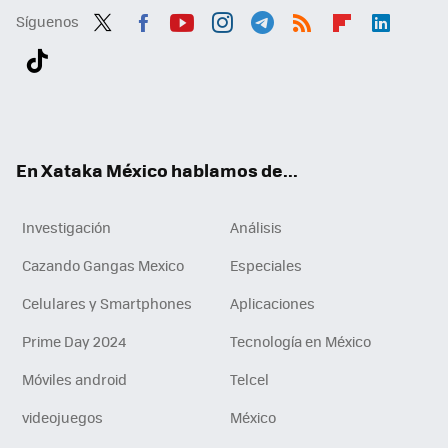
Síguenos
Twit
Fac
You
Inst
Tele
RSS
Flip
Link
ter
ebo
tub
agr
gra
boa
edI
Tikt
ok
e
am
m
rd
n
ok
En Xataka México hablamos de...
Investigación
Análisis
Cazando Gangas Mexico
Especiales
Celulares y Smartphones
Aplicaciones
Prime Day 2024
Tecnología en México
Móviles android
Telcel
videojuegos
México