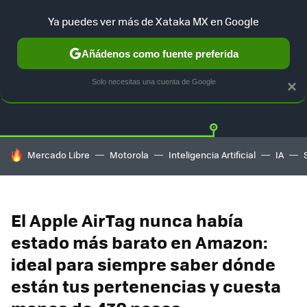
Ya puedes ver más de Xataka MX en Google
Añádenos como fuente preferida
OFERTAS
GUÍA DE COMPRAS
MERCADO LIBRE
AMAZON
Solo necesitas una cuenta de Google
×
HOY SE HABLA DE
Mercado Libre
Motorola
Inteligencia Artificial
IA
El Apple AirTag nunca había
estado más barato en Amazon:
ideal para siempre saber dónde
están tus pertenencias y cuesta