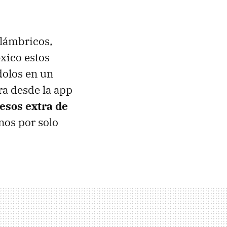
alámbricos,
xico estos
dolos en un
ra desde la app
esos extra de
onos por solo