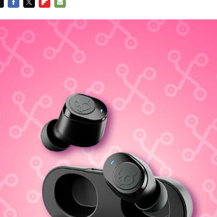
FACEBOOK
TWITTER
FLIPBOARD
E-
MAIL