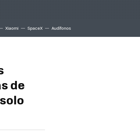
Xiaomi
SpaceX
Audífonos
s
as de
 solo