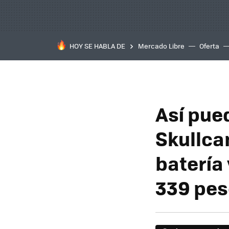
HOY SE HABLA DE
Mercado Libre
Oferta
Así pue
Skullca
batería 
339 pes