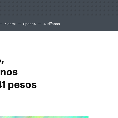
Xiaomi
SpaceX
Audífonos
,
onos
41 pesos