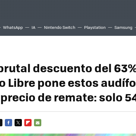
WhatsApp
IA
Nintendo Switch
Playstation
Samsung
brutal descuento del 63%
 Libre pone estos audíf
 precio de remate: solo 5
FACEBOOK
TWITTER
FLIPBOARD
E-