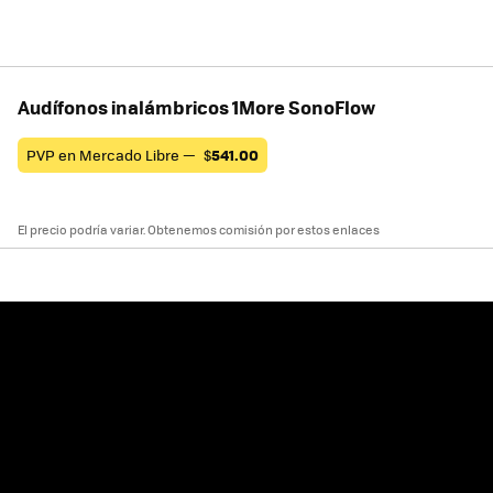
Audífonos inalámbricos 1More SonoFlow
PVP en Mercado Libre —
$
541.00
El precio podría variar. Obtenemos comisión por estos enlaces