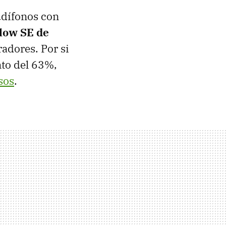
udífonos con
low SE de
radores. Por si
nto del 63%,
sos
.