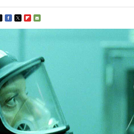
FACEBOOK
TWITTER
FLIPBOARD
E-
MAIL