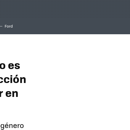
Ford
o es
icción
r en
u género