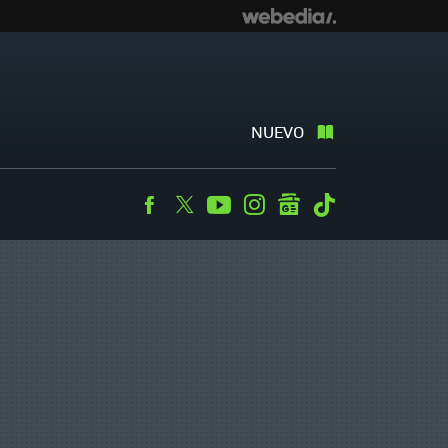
NUEVO
Facebook
Twitter
Youtube
Instagram
googlenews
Tiktok