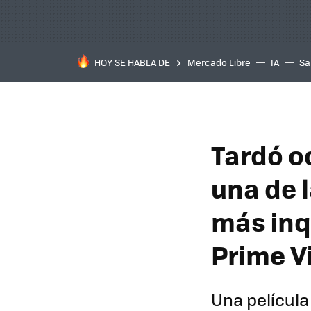
HOY SE HABLA DE
Mercado Libre
IA
Sa
Tardó o
una de l
más inq
Prime V
Una película