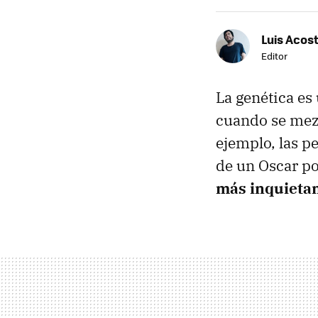
Luis Acos
Editor
La genética es 
cuando se mezc
ejemplo, las p
de un Oscar po
más inquieta