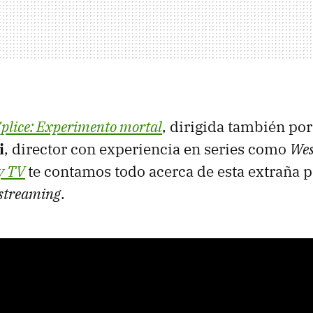
plice: Experimento mortal
, dirigida también por
i
, director con experiencia en series como
Wes
y TV
te contamos todo acerca de esta extraña p
streaming
.