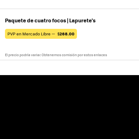
Paquete de cuatro focos | Lapurete's
PVP en Mercado Libre —
$
268.00
El precio podría variar. Obtenemos comisión por estos enlaces