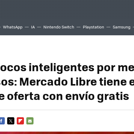
WhatsApp
IA
Nintendo Switch
Playstation
Samsung
focos inteligentes por m
os: Mercado Libre tiene 
e oferta con envío gratis
FACEBOOK
TWITTER
FLIPBOARD
E-