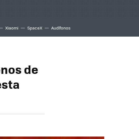
Xiaomi
SpaceX
Audífonos
enos de
esta