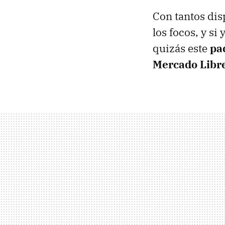
Con tantos dis
los focos, y si
quizás este
pa
Mercado Libr