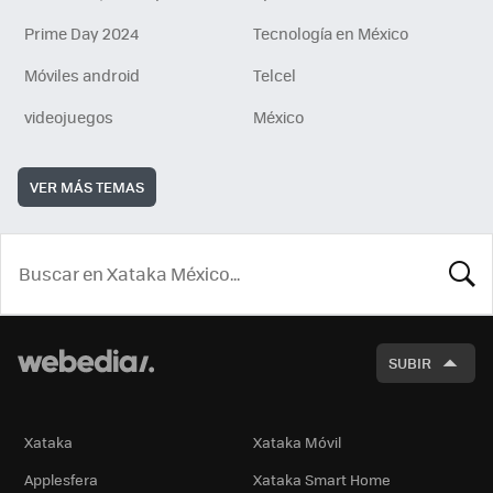
Prime Day 2024
Tecnología en México
Móviles android
Telcel
videojuegos
México
VER MÁS TEMAS
BUSCA
SUBIR
Xataka
Xataka Móvil
Applesfera
Xataka Smart Home