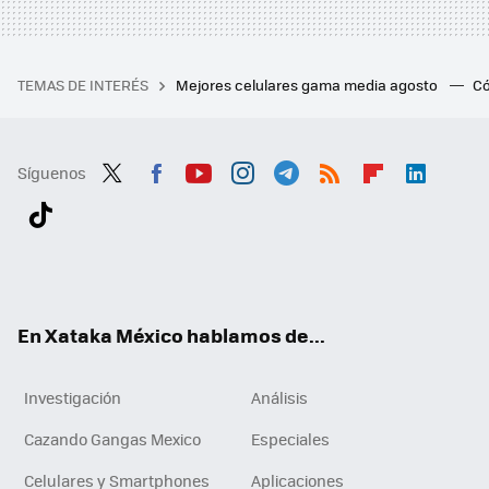
TEMAS DE INTERÉS
Mejores celulares gama media agosto
Có
Síguenos
Twit
Fac
You
Inst
Tele
RSS
Flip
Link
ter
ebo
tub
agr
gra
boa
edI
Tikt
ok
e
am
m
rd
n
ok
En Xataka México hablamos de...
Investigación
Análisis
Cazando Gangas Mexico
Especiales
Celulares y Smartphones
Aplicaciones