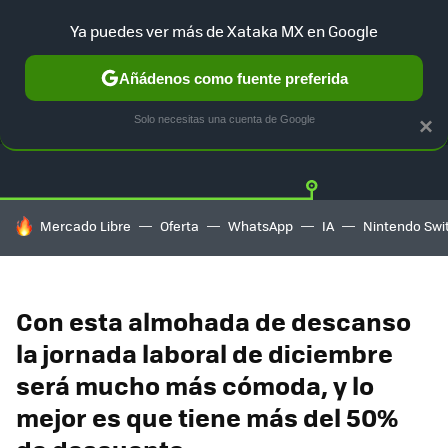
Ya puedes ver más de Xataka MX en Google
Añádenos como fuente preferida
OFERTAS
GUÍA DE COMPRAS
MERCADO LIBRE
AMAZON
Solo necesitas una cuenta de Google
×
HOY SE HABLA DE
Mercado Libre
Oferta
WhatsApp
IA
Nintendo Swi
Con esta almohada de descanso
la jornada laboral de diciembre
será mucho más cómoda, y lo
mejor es que tiene más del 50%