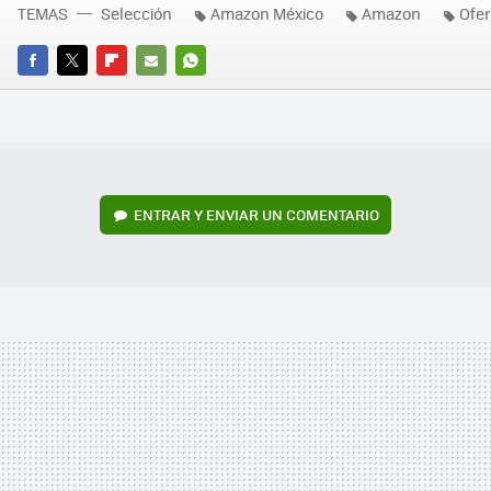
TEMAS
Selección
Amazon México
Amazon
Ofer
FACEBOOK
TWITTER
FLIPBOARD
E-
WHATSAPP
MAIL
ENTRAR Y ENVIAR UN COMENTARIO