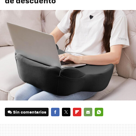
de descuento
Sin comentarios
FACEBOOK
TWITTER
FLIPBOARD
E-
WHATSAPP
MAIL