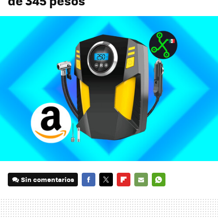
de 345 pesos
Sin comentarios
FACEBOOK
TWITTER
FLIPBOARD
E-
WHATSAPP
MAIL