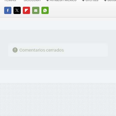
FACEBOOK
TWITTER
FLIPBOARD
E-
WHATSAPP
MAIL
Comentarios cerrados