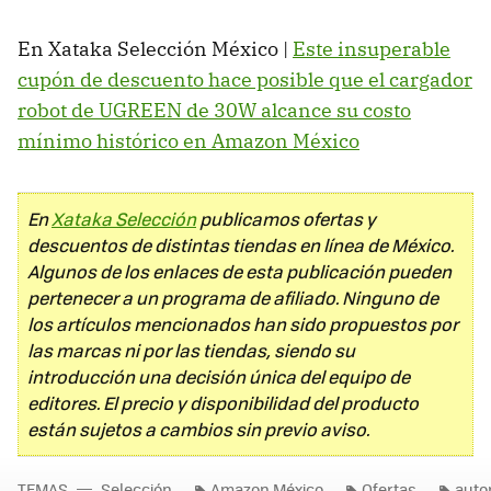
En Xataka Selección México |
Este insuperable
cupón de descuento hace posible que el cargador
robot de UGREEN de 30W alcance su costo
mínimo histórico en Amazon México
En
Xataka Selección
publicamos ofertas y
descuentos de distintas tiendas en línea de México.
Algunos de los enlaces de esta publicación pueden
pertenecer a un programa de afiliado. Ninguno de
los artículos mencionados han sido propuestos por
las marcas ni por las tiendas, siendo su
introducción una decisión única del equipo de
editores. El precio y disponibilidad del producto
están sujetos a cambios sin previo aviso.
TEMAS
Selección
Amazon México
Ofertas
auto