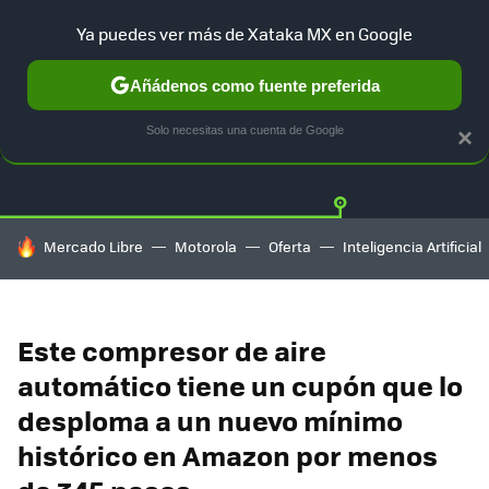
Ya puedes ver más de Xataka MX en Google
Añádenos como fuente preferida
OFERTAS
GUÍA DE COMPRAS
MERCADO LIBRE
AMAZON
Solo necesitas una cuenta de Google
×
HOY SE HABLA DE
Mercado Libre
Motorola
Oferta
Inteligencia Artificial
Este compresor de aire
automático tiene un cupón que lo
desploma a un nuevo mínimo
histórico en Amazon por menos