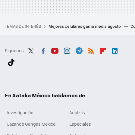
TEMAS DE INTERÉS
Mejores celulares gama media agosto
Có
Síguenos
Twit
Fac
You
Inst
Tele
RSS
Flip
Link
ter
ebo
tub
agr
gra
boa
edI
Tikt
ok
e
am
m
rd
n
ok
En Xataka México hablamos de...
Investigación
Análisis
Cazando Gangas Mexico
Especiales