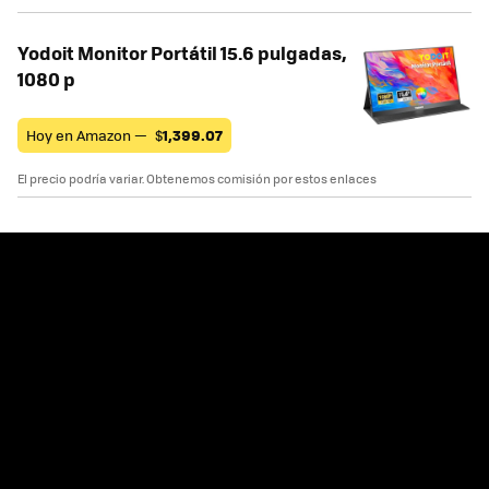
Yodoit Monitor Portátil 15.6 pulgadas,
1080 p
Hoy en Amazon —
$
1,399.07
El precio podría variar. Obtenemos comisión por estos enlaces