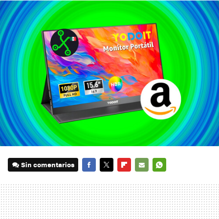
Sin comentarios
FACEBOOK
TWITTER
FLIPBOARD
E-
WHATSAPP
MAIL