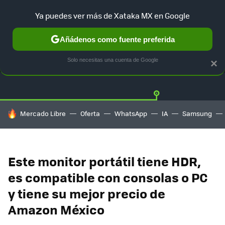
Ya puedes ver más de Xataka MX en Google
Añádenos como fuente preferida
OFERTAS
GUÍA DE COMPRAS
MERCADO LIBRE
AMAZON
Solo necesitas una cuenta de Google
×
HOY SE HABLA DE
Mercado Libre
Oferta
WhatsApp
IA
Samsung
Este monitor portátil tiene HDR,
es compatible con consolas o PC
y tiene su mejor precio de
Amazon México