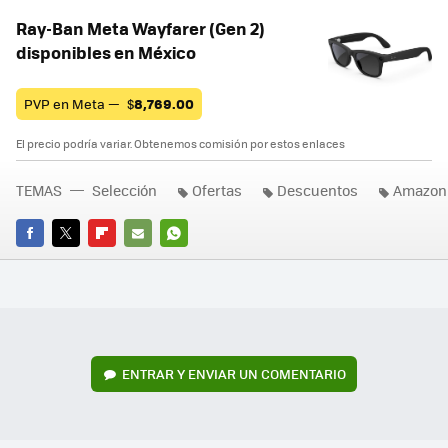
Ray-Ban Meta Wayfarer (Gen 2)
disponibles en México
PVP en Meta —
$
8,769.00
El precio podría variar. Obtenemos comisión por estos enlaces
TEMAS
Selección
Ofertas
Descuentos
Amazon
FACEBOOK
TWITTER
FLIPBOARD
E-
WHATSAPP
MAIL
ENTRAR Y ENVIAR UN COMENTARIO