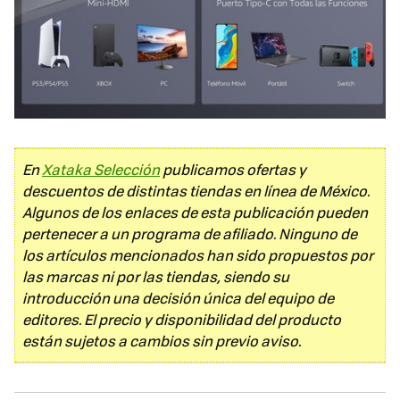
En
Xataka Selección
publicamos ofertas y
descuentos de distintas tiendas en línea de México.
Algunos de los enlaces de esta publicación pueden
pertenecer a un programa de afiliado. Ninguno de
los artículos mencionados han sido propuestos por
las marcas ni por las tiendas, siendo su
introducción una decisión única del equipo de
editores. El precio y disponibilidad del producto
están sujetos a cambios sin previo aviso.