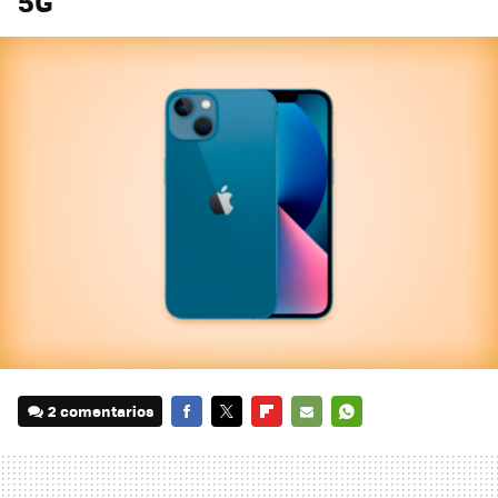
5G
2 comentarios
FACEBOOK
TWITTER
FLIPBOARD
E-
WHATSAPP
MAIL