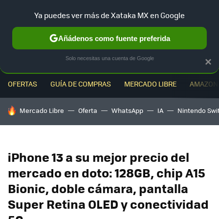
Ya puedes ver más de Xataka MX en Google
MENÚ
NUEVO
Añádenos como fuente preferida
Solo necesitas una cuenta de Google
×
OFERTAS
GUÍA DE COMPRAS
MERCADO LIBRE
AMAZON
HOY SE HABLA DE
Mercado Libre
Oferta
WhatsApp
IA
Nintendo Swi
iPhone 13 a su mejor precio del
mercado en doto: 128GB, chip A15
Bionic, doble cámara, pantalla
Super Retina OLED y conectividad