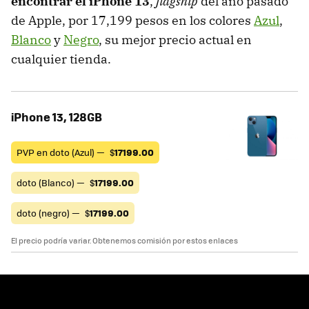
encontrar el iPhone 13
,
flagship
del año pasado
de Apple, por 17,199 pesos en los colores
Azul
,
Blanco
y
Negro
, su mejor precio actual en
cualquier tienda.
iPhone 13, 128GB
PVP en doto (Azul) —
$
17199.00
doto (Blanco) —
$
17199.00
doto (negro) —
$
17199.00
El precio podría variar. Obtenemos comisión por estos enlaces