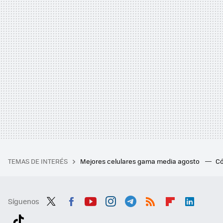
TEMAS DE INTERÉS
Mejores celulares gama media agosto
Có
Síguenos
Twit
Fac
You
Inst
Tele
RSS
Flip
Link