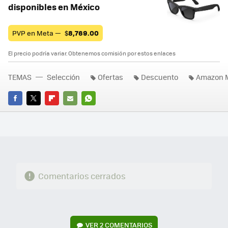
disponibles en México
PVP en Meta —
$
8,769.00
El precio podría variar. Obtenemos comisión por estos enlaces
TEMAS
Selección
Ofertas
Descuento
Amazon 
FACEBOOK
TWITTER
FLIPBOARD
E-
WHATSAPP
MAIL
Comentarios cerrados
VER
2 COMENTARIOS