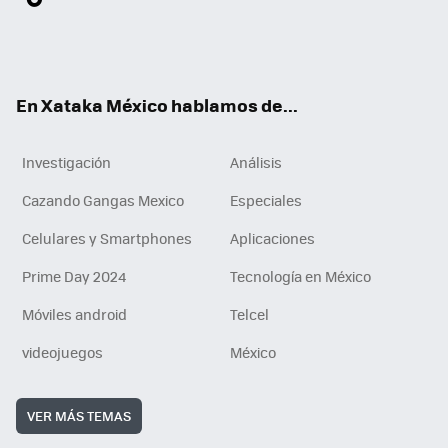
ter
ebo
tub
agr
gra
boa
edI
Tikt
ok
e
am
m
rd
n
ok
En Xataka México hablamos de...
Investigación
Análisis
Cazando Gangas Mexico
Especiales
Celulares y Smartphones
Aplicaciones
Prime Day 2024
Tecnología en México
Móviles android
Telcel
videojuegos
México
VER MÁS TEMAS