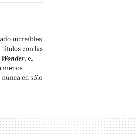
ado increíbles
s títulos con las
. Wonder
, el
no menos
e nunca en sólo