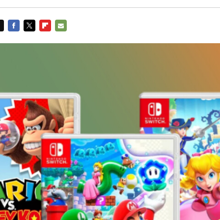
FACEBOOK
TWITTER
FLIPBOARD
E-
MAIL