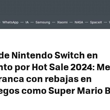
WhatsApp
IA
Samsung
Xiaomi
NASA
SpaceX
de Nintendo Switch en
to por Hot Sale 2024: M
rranca con rebajas en
egos como Super Mario B