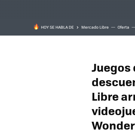
HOY SE HABLA DE
Mercado Libre
Oferta
Juegos 
descuen
Libre a
videoju
Wonder