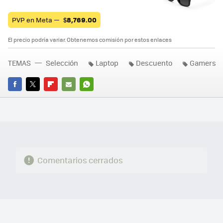
PVP en Meta —
$
8,769.00
El precio podría variar. Obtenemos comisión por estos enlaces
TEMAS
Selección
Laptop
Descuento
Gamers
FACEBOOK
TWITTER
FLIPBOARD
E-
WHATSAPP
MAIL
Comentarios cerrados