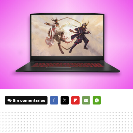
Sin comentarios
FACEBOOK
TWITTER
FLIPBOARD
E-
WHATSAPP
MAIL