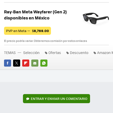
Ray-Ban Meta Wayfarer (Gen 2)
disponibles en México
PVP en Meta —
$
8,769.00
El precio podría variar. Obtenemos comisión por estos enlaces
TEMAS
Selección
Ofertas
Descuento
Amazon 
FACEBOOK
TWITTER
FLIPBOARD
E-
WHATSAPP
MAIL
ENTRAR Y ENVIAR UN COMENTARIO