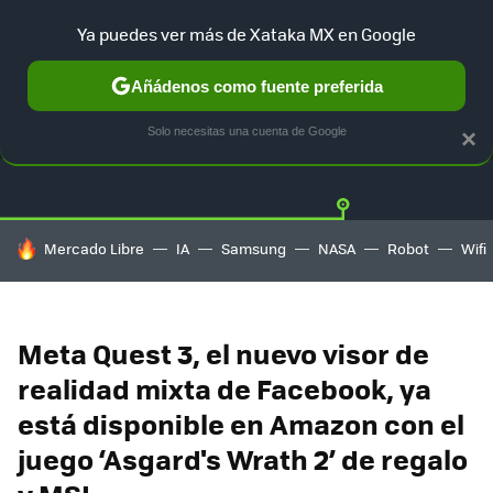
Ya puedes ver más de Xataka MX en Google
Añádenos como fuente preferida
OFERTAS
GUÍA DE COMPRAS
MERCADO LIBRE
AMAZON
Solo necesitas una cuenta de Google
×
HOY SE HABLA DE
Mercado Libre
IA
Samsung
NASA
Robot
Wifi
Meta Quest 3, el nuevo visor de
realidad mixta de Facebook, ya
está disponible en Amazon con el
juego ‘Asgard's Wrath 2’ de regalo