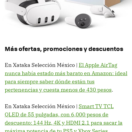
Más ofertas, promociones y descuentos
En Xataka Selección México |
El Apple AirTag
nunca había estado más barato en Amazon: ideal
para siempre saber dónde están tus
pertenencias y cuesta menos de 430 pesos
.
En Xataka Selección México |
Smart TV TCL
QLED de 55 pulgadas, con 6,000 pesos de
descuento: 144 Hz, 4K y HDMI 2.1 para sacar la
máxima potencia de tu PS5 y Xbox Series
.