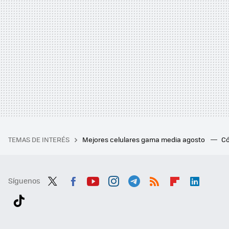
TEMAS DE INTERÉS
Mejores celulares gama media agosto
Có
Síguenos
Twit
Fac
You
Inst
Tele
RSS
Flip
Link
ter
ebo
tub
agr
gra
boa
edI
Tikt
ok
e
am
m
rd
n