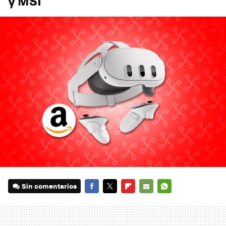
y MSI
Sin comentarios
FACEBOOK
TWITTER
FLIPBOARD
E-
WHATSAPP
MAIL