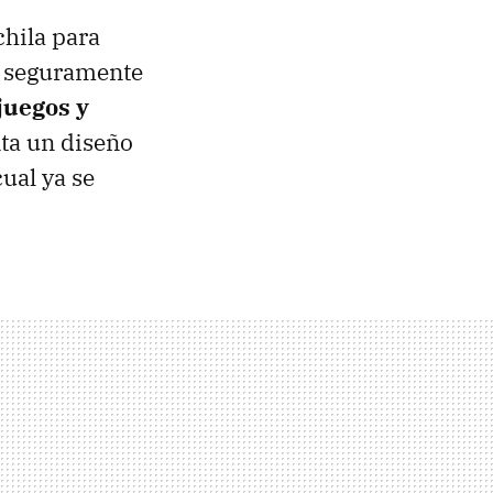
chila para
go seguramente
juegos y
ta un diseño
cual ya se