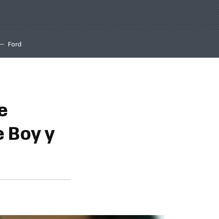
Ford
e
 Boy y