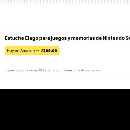
Estuche Elago para juegos y memorias de Nintendo S
Hoy en Amazon —
$
399.99
El precio podría variar. Obtenemos comisión por estos enlaces