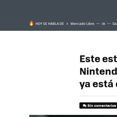
HOY SE HABLA DE
Mercado Libre
IA
Sa
Este es
Nintend
ya está
Sin comentarios