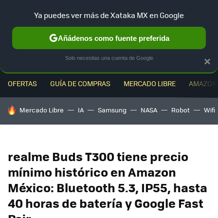
Ya puedes ver más de Xataka MX en Google
MENÚ
NUEVO
Añádenos como fuente preferida
Solo necesitas una cuenta de Google
×
OFERTAS
GUÍA DE COMPRAS
MERCADO LIBRE
AMAZON
HOY SE HABLA DE
Mercado Libre
IA
Samsung
NASA
Robot
Wifi
realme Buds T300 tiene precio
mínimo histórico en Amazon
México: Bluetooth 5.3, IP55, hasta
40 horas de batería y Google Fast