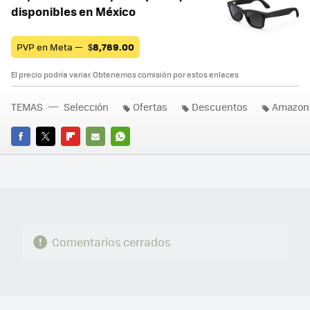
disponibles en México
PVP en Meta —
$
8,769.00
El precio podría variar. Obtenemos comisión por estos enlaces
TEMAS
Selección
Ofertas
Descuentos
Amazon
FACEBOOK
TWITTER
FLIPBOARD
E-
WHATSAPP
MAIL
Comentarios cerrados