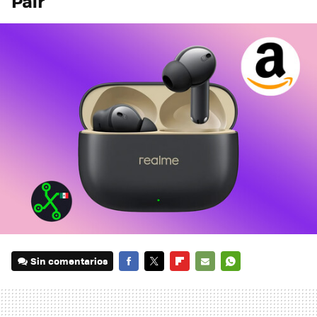
Pair
Sin comentarios
FACEBOOK
TWITTER
FLIPBOARD
E-
WHATSAPP
MAIL