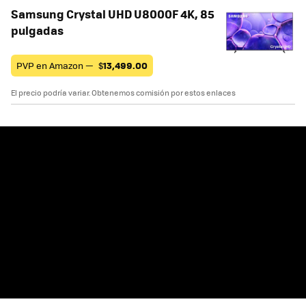
Samsung Crystal UHD U8000F 4K, 85
pulgadas
PVP en Amazon —
$
13,499.00
El precio podría variar. Obtenemos comisión por estos enlaces