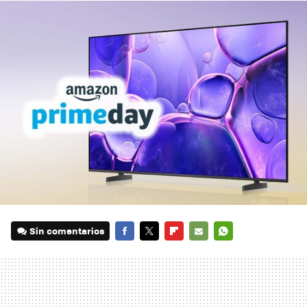
Sin comentarios
FACEBOOK
TWITTER
FLIPBOARD
E-
WHATSAPP
MAIL