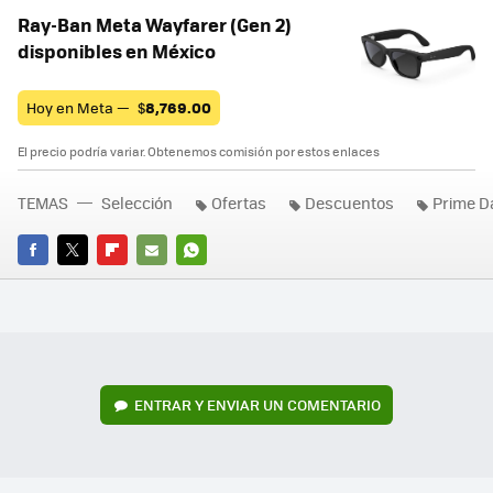
Ray-Ban Meta Wayfarer (Gen 2)
disponibles en México
Hoy en Meta —
$
8,769.00
El precio podría variar. Obtenemos comisión por estos enlaces
TEMAS
Selección
Ofertas
Descuentos
Prime D
FACEBOOK
TWITTER
FLIPBOARD
E-
WHATSAPP
MAIL
ENTRAR Y ENVIAR UN COMENTARIO