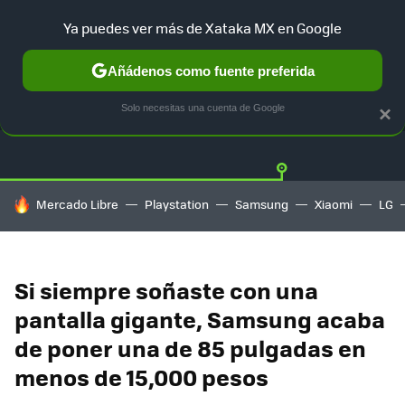
Ya puedes ver más de Xataka MX en Google
Añádenos como fuente preferida
OFERTAS
GUÍA DE COMPRAS
MERCADO LIBRE
AMAZON
Solo necesitas una cuenta de Google
×
HOY SE HABLA DE
Mercado Libre
Playstation
Samsung
Xiaomi
LG
Si siempre soñaste con una
pantalla gigante, Samsung acaba
de poner una de 85 pulgadas en
menos de 15,000 pesos