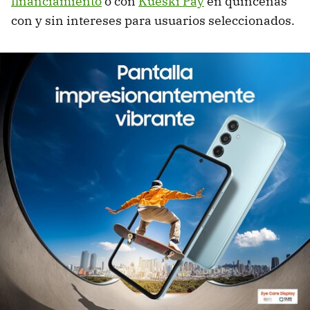
financiamiento
o con
Kueski Pay
en quincenas
con y sin intereses para usuarios seleccionados.