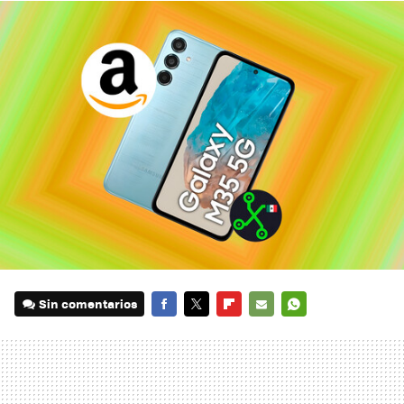
Sin comentarios
FACEBOOK
TWITTER
FLIPBOARD
E-
WHATSAPP
MAIL