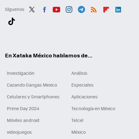
Síguenos
Twit
Fac
You
Inst
Tele
RSS
Flip
Link
ter
ebo
tub
agr
gra
boa
edI
Tikt
ok
e
am
m
rd
n
ok
En Xataka México hablamos de...
Investigación
Análisis
Cazando Gangas Mexico
Especiales
Celulares y Smartphones
Aplicaciones
Prime Day 2024
Tecnología en México
Móviles android
Telcel
videojuegos
México