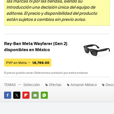
las marcas ni por las tiendas, siendo su
introducción una decisión única del equipo de
editores. El precio y disponibilidad del producto
están sujetos a cambios sin previo aviso.
Ray-Ban Meta Wayfarer (Gen 2)
disponibles en México
PVP en Meta —
$
8,769.00
El precio podría variar. Obtenemos comisión por estos enlaces
TEMAS
Selección
Ofertas
Amazon México
Desc
FACEBOOK
TWITTER
FLIPBOARD
E-
WHATSAPP
MAIL