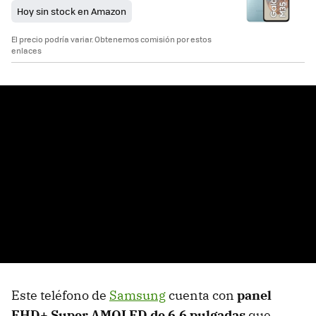
Hoy sin stock en Amazon
El precio podría variar. Obtenemos comisión por estos
enlaces
Este teléfono de
Samsung
cuenta con
panel
FHD+ Super AMOLED de 6.6 pulgadas
que