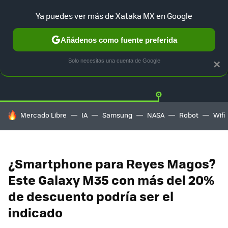
Ya puedes ver más de Xataka MX en Google
Añádenos como fuente preferida
OFERTAS
GUÍA DE COMPRAS
MERCADO LIBRE
AMAZON
Solo necesitas una cuenta de Google
×
HOY SE HABLA DE
Mercado Libre
IA
Samsung
NASA
Robot
Wifi
¿Smartphone para Reyes Magos?
Este Galaxy M35 con más del 20%
de descuento podría ser el
indicado