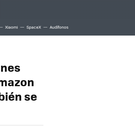
Xiaomi
SpaceX
Audífonos
ones
Amazon
bién se