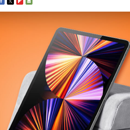
FACEBOOK
TWITTER
FLIPBOARD
E-
MAIL