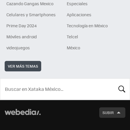
Cazando Gangas Mexico
Especiales
Celulares y Smartphones
Aplicaciones
Prime Day 2024
Tecnología en México
Móviles android
Telcel
videojuegos
México
VER MÁS TEMAS
BUSCA
SUBIR