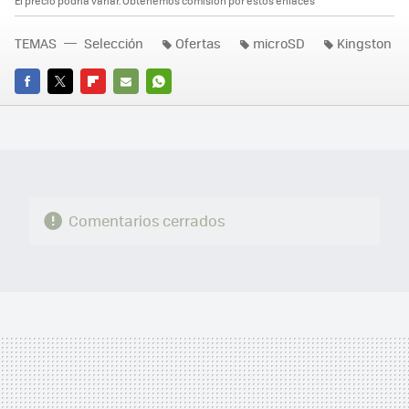
El precio podría variar. Obtenemos comisión por estos enlaces
TEMAS
Selección
Ofertas
microSD
Kingston
FACEBOOK
TWITTER
FLIPBOARD
E-
WHATSAPP
MAIL
Comentarios cerrados