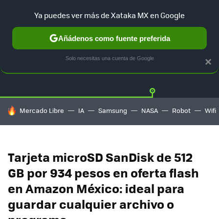
Ya puedes ver más de Xataka MX en Google
Añádenos como fuente preferida
OFERTAS
GUÍA DE COMPRAS
MERCADO LIBRE
AMAZON
Solo necesitas una cuenta de Google
×
HOY SE HABLA DE
Mercado Libre
IA
Samsung
NASA
Robot
Wifi
Tarjeta microSD SanDisk de 512
GB por 934 pesos en oferta flash
en Amazon México: ideal para
guardar cualquier archivo o