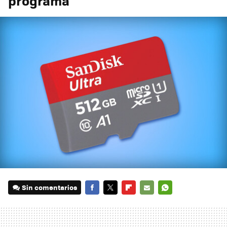
programa
Sin comentarios
FACEBOOK
TWITTER
FLIPBOARD
E-
WHATSAPP
MAIL