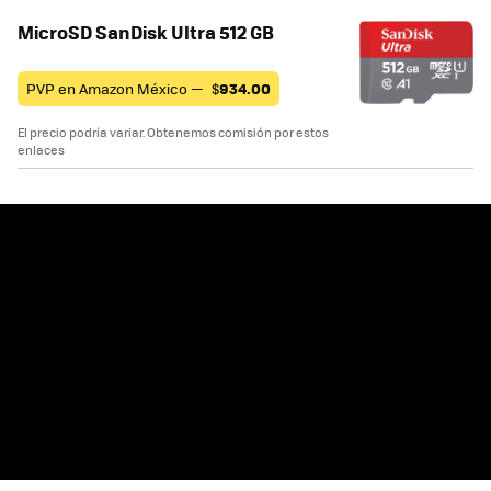
MicroSD SanDisk Ultra 512 GB
PVP en Amazon México —
$
934.00
El precio podría variar. Obtenemos comisión por estos
enlaces