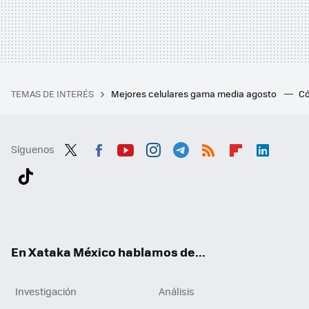
TEMAS DE INTERÉS
Mejores celulares gama media agosto
Có
Síguenos
Twit
Fac
You
Inst
Tele
RSS
Flip
Link
ter
ebo
tub
agr
gra
boa
edI
Tikt
ok
e
am
m
rd
n
ok
En Xataka México hablamos de...
Investigación
Análisis