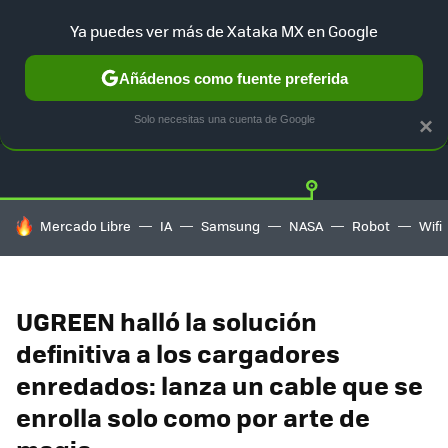
Ya puedes ver más de Xataka MX en Google
Añádenos como fuente preferida
OFERTAS
GUÍA DE COMPRAS
MERCADO LIBRE
AMAZON
Solo necesitas una cuenta de Google
×
HOY SE HABLA DE
Mercado Libre
IA
Samsung
NASA
Robot
Wifi
UGREEN halló la solución
definitiva a los cargadores
enredados: lanza un cable que se
enrolla solo como por arte de