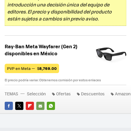
introducción una decisión única del equipo de
editores. El precio y disponibilidad del producto
están sujetos a cambios sin previo aviso.
Ray-Ban Meta Wayfarer (Gen 2)
disponibles en México
PVP en Meta —
$
8,769.00
El precio podría variar. Obtenemos comisión por estos enlaces
TEMAS
Selección
Ofertas
Descuentos
Amazon
FACEBOOK
TWITTER
FLIPBOARD
E-
WHATSAPP
MAIL