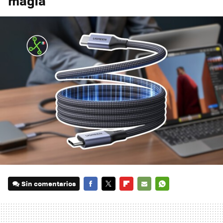
magia
Sin comentarios
FACEBOOK
TWITTER
FLIPBOARD
E-
WHATSAPP
MAIL