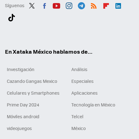
Síguenos
Twit
Fac
You
Inst
Tele
RSS
Flip
Link
ter
ebo
tub
agr
gra
boa
edI
Tikt
ok
e
am
m
rd
n
ok
En Xataka México hablamos de...
Investigación
Análisis
Cazando Gangas Mexico
Especiales
Celulares y Smartphones
Aplicaciones
Prime Day 2024
Tecnología en México
Móviles android
Telcel
videojuegos
México