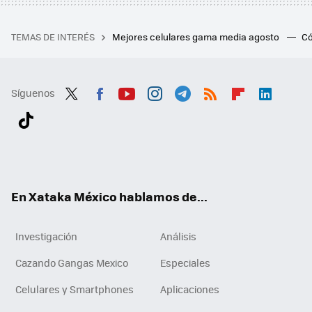
TEMAS DE INTERÉS
Mejores celulares gama media agosto
Có
Síguenos
Twit
Fac
You
Inst
Tele
RSS
Flip
Link
ter
ebo
tub
agr
gra
boa
edI
Tikt
ok
e
am
m
rd
n
ok
En Xataka México hablamos de...
Investigación
Análisis
Cazando Gangas Mexico
Especiales
Celulares y Smartphones
Aplicaciones