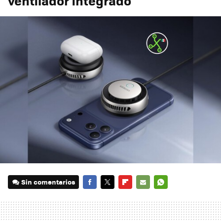
ventilador integrado
Sin comentarios
FACEBOOK
TWITTER
FLIPBOARD
E-
WHATSAPP
MAIL