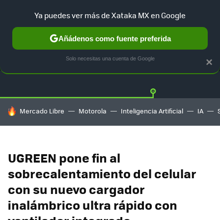
Ya puedes ver más de Xataka MX en Google
Añádenos como fuente preferida
OFERTAS
GUÍA DE COMPRAS
MERCADO LIBRE
AMAZON
Solo necesitas una cuenta de Google
×
HOY SE HABLA DE
Mercado Libre
Motorola
Inteligencia Artificial
IA
UGREEN pone fin al
sobrecalentamiento del celular
con su nuevo cargador
inalámbrico ultra rápido con