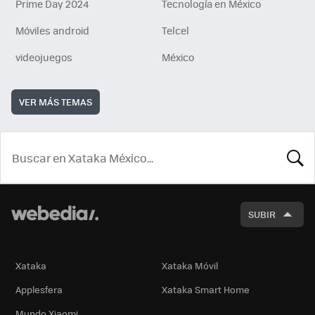
Prime Day 2024
Tecnología en México
Móviles android
Telcel
videojuegos
México
VER MÁS TEMAS
BUSCA
SUBIR
Xataka
Xataka Móvil
Applesfera
Xataka Smart Home
Mundo Xiaomi