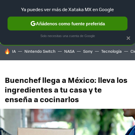
Ya puedes ver más de Xataka MX en Google
SELECCIÓN
GAMING
HOME
AUTO
TERRITORIO SAM
Añádenos como fuente preferida
Solo necesitas una cuenta de Google
×
HOY SE HABLA DE
IA
Nintendo Switch
NASA
Sony
Tecnología
Ci
Buenchef llega a México: lleva los
ingredientes a tu casa y te
enseña a cocinarlos