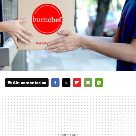
Sin comentarios
FACEBOOK
TWITTER
FLIPBOARD
E-
WHATSAPP
MAIL