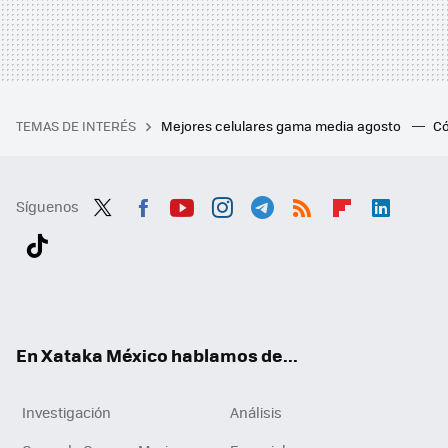
TEMAS DE INTERÉS
Mejores celulares gama media agosto
Có
Síguenos
Twit
Fac
You
Inst
Tele
RSS
Flip
Link
ter
ebo
tub
agr
gra
boa
edI
Tikt
ok
e
am
m
rd
n
ok
En Xataka México hablamos de...
Investigación
Análisis