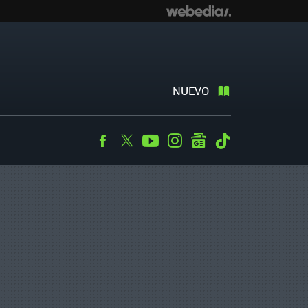
NUEVO
Facebook
Twitter
Youtube
Instagram
googlenews
Tiktok