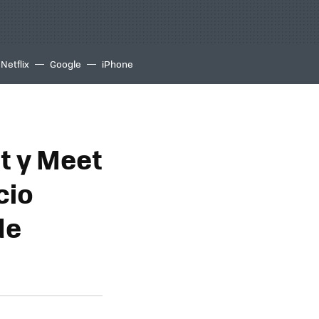
Netflix
Google
iPhone
at y Meet
cio
de