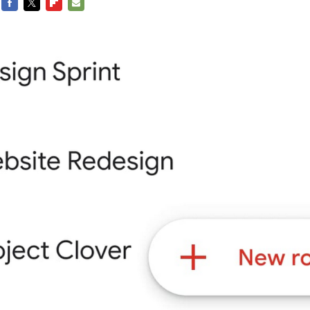
FACEBOOK
TWITTER
FLIPBOARD
E-
MAIL