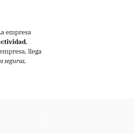
 La empresa
uctividad
,
 empresa, llega
as seguras,