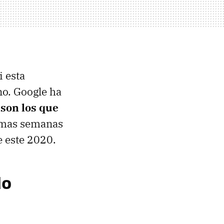
i esta
no. Google ha
e son los que
ximas semanas
e este 2020.
do