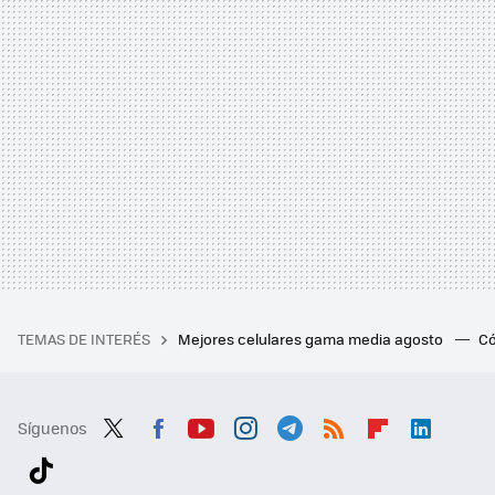
TEMAS DE INTERÉS
Mejores celulares gama media agosto
Có
Síguenos
Twit
Fac
You
Inst
Tele
RSS
Flip
Link