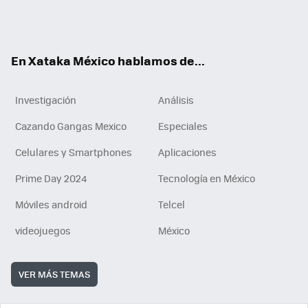
ter
ebo
tub
agr
gra
boa
edI
Tikt
ok
e
am
m
rd
n
ok
En Xataka México hablamos de...
Investigación
Análisis
Cazando Gangas Mexico
Especiales
Celulares y Smartphones
Aplicaciones
Prime Day 2024
Tecnología en México
Móviles android
Telcel
videojuegos
México
VER MÁS TEMAS