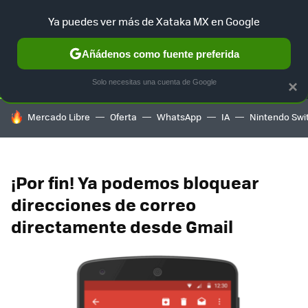
Ya puedes ver más de Xataka MX en Google
SELECCIÓN
GAMING
HOME
AUTO
TERRITORIO SAM
Añádenos como fuente preferida
Solo necesitas una cuenta de Google
×
HOY SE HABLA DE
Mercado Libre
Oferta
WhatsApp
IA
Nintendo Swi
¡Por fin! Ya podemos bloquear
direcciones de correo
directamente desde Gmail