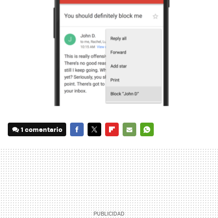
1 comentario
FACEBOOK
TWITTER
FLIPBOARD
E-
WHATSAPP
MAIL