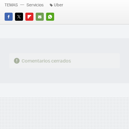
TEMAS
Servicios
Uber
FACEBOOK
TWITTER
FLIPBOARD
E-
WHATSAPP
MAIL
Comentarios cerrados