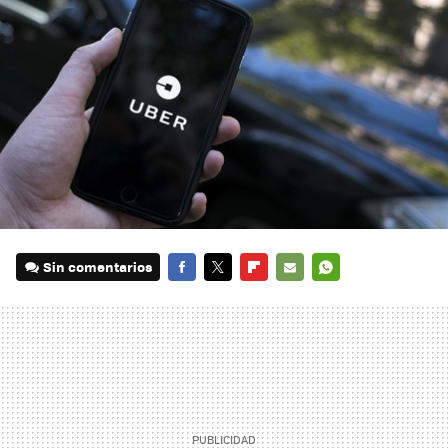
Sin comentarios
FACEBOOK
TWITTER
FLIPBOARD
E-
WHATSAPP
MAIL