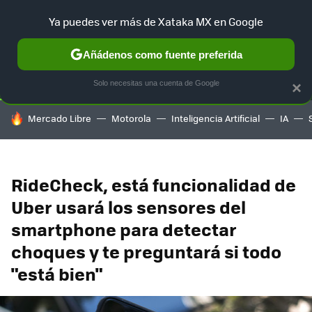
Ya puedes ver más de Xataka MX en Google
SELECCIÓN
GAMING
HOME
AUTO
TERRITORIO SAM
Añádenos como fuente preferida
Solo necesitas una cuenta de Google
×
HOY SE HABLA DE
Mercado Libre
Motorola
Inteligencia Artificial
IA
RideCheck, está funcionalidad de
Uber usará los sensores del
smartphone para detectar
choques y te preguntará si todo
"está bien"