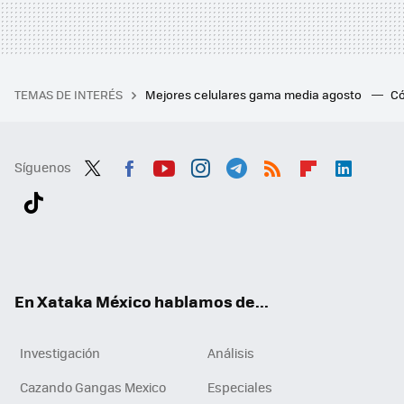
TEMAS DE INTERÉS
Mejores celulares gama media agosto
Có
Síguenos
Twit
Fac
You
Inst
Tele
RSS
Flip
Link
ter
ebo
tub
agr
gra
boa
edI
Tikt
ok
e
am
m
rd
n
ok
En Xataka México hablamos de...
Investigación
Análisis
Cazando Gangas Mexico
Especiales