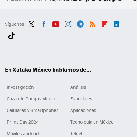
Síguenos
Twit
Fac
You
Inst
Tele
RSS
Flip
Link
ter
ebo
tub
agr
gra
boa
edI
Tikt
ok
e
am
m
rd
n
ok
En Xataka México hablamos de...
Investigación
Análisis
Cazando Gangas Mexico
Especiales
Celulares y Smartphones
Aplicaciones
Prime Day 2024
Tecnología en México
Móviles android
Telcel