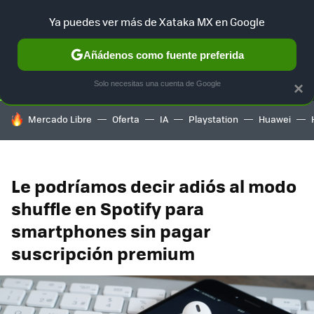
Ya puedes ver más de Xataka MX en Google
SELECCIÓN
GAMING
HOME
AUTO
TERRITORIO SAM
Añádenos como fuente preferida
Solo necesitas una cuenta de Google
×
HOY SE HABLA DE
Mercado Libre
Oferta
IA
Playstation
Huawei
Le podríamos decir adiós al modo
shuffle en Spotify para
smartphones sin pagar
suscripción premium