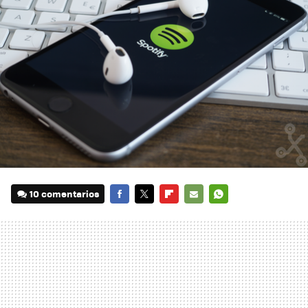
10 comentarios
FACEBOOK
TWITTER
FLIPBOARD
E-
WHATSAPP
MAIL