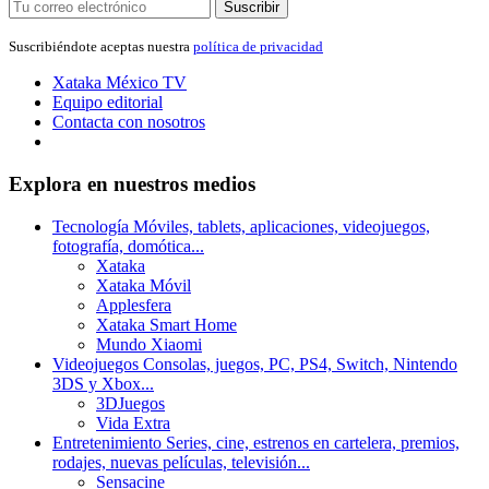
Suscribir
Suscribiéndote aceptas nuestra
política de privacidad
Xataka México
TV
Equipo editorial
Contacta con nosotros
Explora en nuestros medios
Tecnología
Móviles, tablets, aplicaciones, videojuegos,
fotografía, domótica...
Xataka
Xataka Móvil
Applesfera
Xataka Smart Home
Mundo Xiaomi
Videojuegos
Consolas, juegos, PC, PS4, Switch, Nintendo
3DS y Xbox...
3DJuegos
Vida Extra
Entretenimiento
Series, cine, estrenos en cartelera, premios,
rodajes, nuevas películas, televisión...
Sensacine