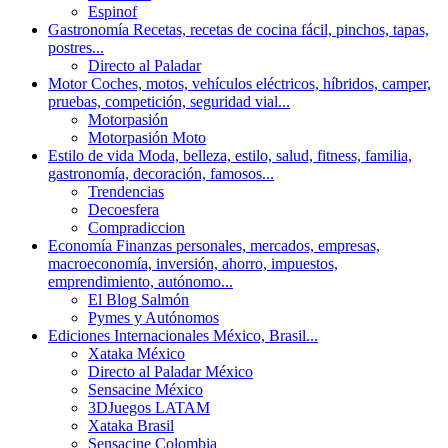
Espinof
Gastronomía
Recetas, recetas de cocina fácil, pinchos, tapas,
postres...
Directo al Paladar
Motor
Coches, motos, vehículos eléctricos, híbridos, camper,
pruebas, competición, seguridad vial...
Motorpasión
Motorpasión Moto
Estilo de vida
Moda, belleza, estilo, salud, fitness, familia,
gastronomía, decoración, famosos...
Trendencias
Decoesfera
Compradiccion
Economía
Finanzas personales, mercados, empresas,
macroeconomía, inversión, ahorro, impuestos,
emprendimiento, autónomo...
El Blog Salmón
Pymes y Autónomos
Ediciones Internacionales
México, Brasil...
Xataka México
Directo al Paladar México
Sensacine México
3DJuegos LATAM
Xataka Brasil
Sensacine Colombia