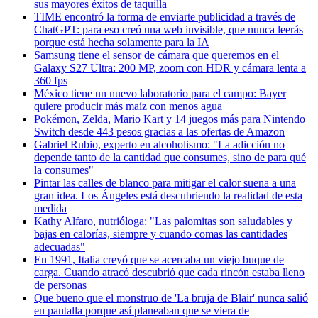
sus mayores éxitos de taquilla
TIME encontró la forma de enviarte publicidad a través de
ChatGPT: para eso creó una web invisible, que nunca leerás
porque está hecha solamente para la IA
Samsung tiene el sensor de cámara que queremos en el
Galaxy S27 Ultra: 200 MP, zoom con HDR y cámara lenta a
360 fps
México tiene un nuevo laboratorio para el campo: Bayer
quiere producir más maíz con menos agua
Pokémon, Zelda, Mario Kart y 14 juegos más para Nintendo
Switch desde 443 pesos gracias a las ofertas de Amazon
Gabriel Rubio, experto en alcoholismo: "La adicción no
depende tanto de la cantidad que consumes, sino de para qué
la consumes"
Pintar las calles de blanco para mitigar el calor suena a una
gran idea. Los Ángeles está descubriendo la realidad de esta
medida
Kathy Alfaro, nutrióloga: "Las palomitas son saludables y
bajas en calorías, siempre y cuando comas las cantidades
adecuadas"
En 1991, Italia creyó que se acercaba un viejo buque de
carga. Cuando atracó descubrió que cada rincón estaba lleno
de personas
Que bueno que el monstruo de 'La bruja de Blair' nunca salió
en pantalla porque así planeaban que se viera
de