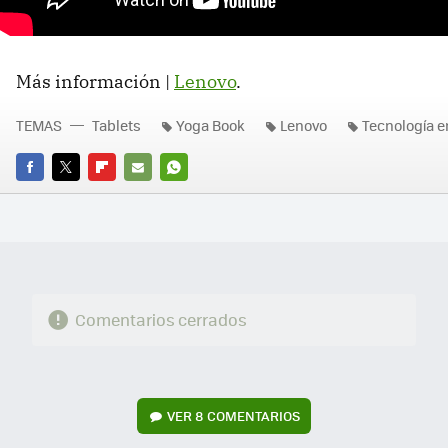
Más información |
Lenovo
.
TEMAS
Tablets
Yoga Book
Lenovo
Tecnología e
FACEBOOK
TWITTER
FLIPBOARD
E-
WHATSAPP
MAIL
Comentarios cerrados
VER
8 COMENTARIOS