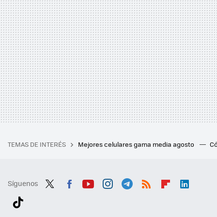
TEMAS DE INTERÉS
Mejores celulares gama media agosto
Có
Síguenos
Twit
Fac
You
Inst
Tele
RSS
Flip
Link
ter
ebo
tub
agr
gra
boa
edI
Tikt