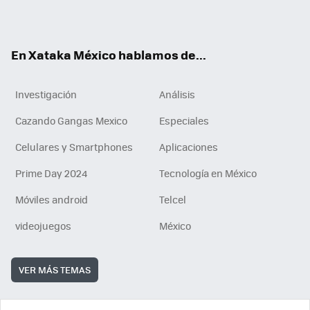
ok
e
am
m
rd
n
ok
En Xataka México hablamos de...
Investigación
Análisis
Cazando Gangas Mexico
Especiales
Celulares y Smartphones
Aplicaciones
Prime Day 2024
Tecnología en México
Móviles android
Telcel
videojuegos
México
VER MÁS TEMAS