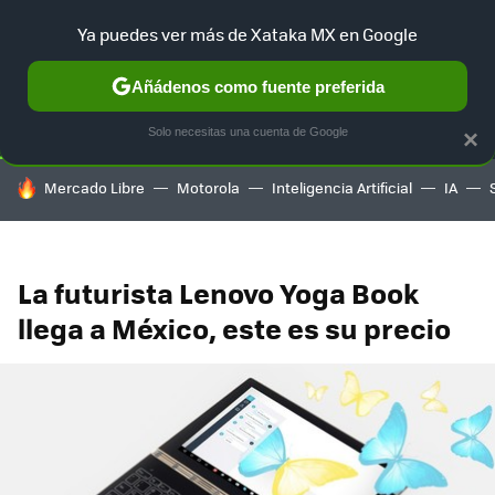
Ya puedes ver más de Xataka MX en Google
SELECCIÓN
GAMING
HOME
AUTO
TERRITORIO SAM
Añádenos como fuente preferida
Solo necesitas una cuenta de Google
×
HOY SE HABLA DE
Mercado Libre
Motorola
Inteligencia Artificial
IA
La futurista Lenovo Yoga Book
llega a México, este es su precio