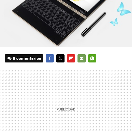
8 comentarios
FACEBOOK
TWITTER
FLIPBOARD
E-
WHATSAPP
MAIL