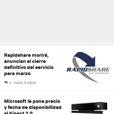
Rapidshare morirá,
anuncian el cierre
definitivo del servicio
para marzo
COMENTARIOS
4
HACE 11 AÑOS
Microsoft le pone precio
y fecha de disponibilidad
al Kinect 2.0