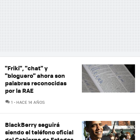
"Friki", "chat" y
"bloguero" ahora son
palabras reconocidas
por la RAE
COMENTARIOS
1
HACE 14 AÑOS
BlackBerry seguirá
siendo el teléfono oficial
del Gobierno de Estados