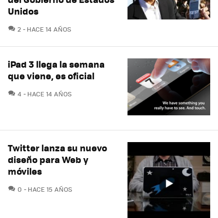
Unidos
COMENTARIOS
2
HACE 14 AÑOS
iPad 3 llega la semana
que viene, es oficial
COMENTARIOS
4
HACE 14 AÑOS
Twitter lanza su nuevo
diseño para Web y
móviles
COMENTARIOS
0
HACE 15 AÑOS