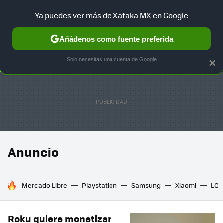
Ya puedes ver más de Xataka MX en Google
SELECCIÓN
GAMING
HOME
AUTO
TERRITORIO SAM
Añádenos como fuente preferida
Solo necesitas una cuenta de Google
×
Anuncio
HOY SE HABLA DE
Mercado Libre
Playstation
Samsung
Xiaomi
LG
Roku quiere monetizar