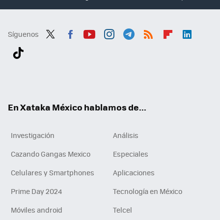
Síguenos
Twit
Fac
You
Inst
Tele
RSS
Flip
Link
ter
ebo
tub
agr
gra
boa
edI
Tikt
ok
e
am
m
rd
n
ok
En Xataka México hablamos de...
Investigación
Análisis
Cazando Gangas Mexico
Especiales
Celulares y Smartphones
Aplicaciones
Prime Day 2024
Tecnología en México
Móviles android
Telcel