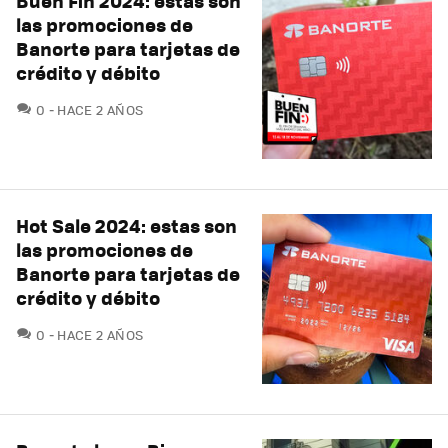
Buen Fin 2024: estas son
las promociones de
Banorte para tarjetas de
crédito y débito
COMENTARIOS
0
HACE 2 AÑOS
Hot Sale 2024: estas son
las promociones de
Banorte para tarjetas de
crédito y débito
COMENTARIOS
0
HACE 2 AÑOS