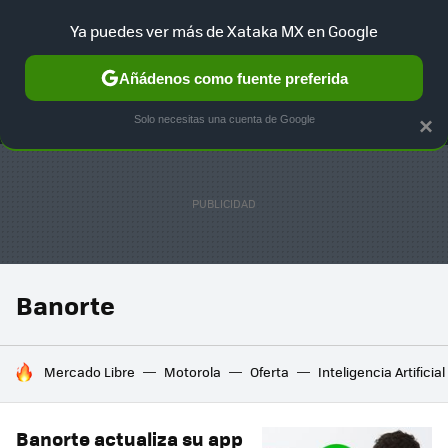
Ya puedes ver más de Xataka MX en Google
MENÚ
NUEVO
Añádenos como fuente preferida
SELECCIÓN
GAMING
HOME
AUTO
TERRITORIO SAM
Solo necesitas una cuenta de Google
×
Banorte
HOY SE HABLA DE
Mercado Libre
Motorola
Oferta
Inteligencia Artificial
Banorte actualiza su app