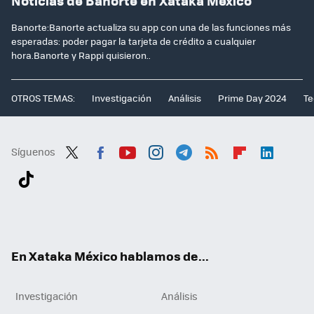
Noticias de Banorte en Xataka México
Banorte:Banorte actualiza su app con una de las funciones más
esperadas: poder pagar la tarjeta de crédito a cualquier
hora.Banorte y Rappi quisieron..
OTROS TEMAS:
Investigación
Análisis
Prime Day 2024
Te
Síguenos
Twit
Fac
You
Inst
Tele
RSS
Flip
Link
ter
ebo
tub
agr
gra
boa
edI
Tikt
ok
e
am
m
rd
n
ok
En Xataka México hablamos de...
Investigación
Análisis