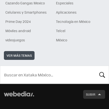
Cazando Gangas Mexico
Especiales
Celulares y Smartphones
Aplicaciones
Prime Day 2024
Tecnología en México
Móviles android
Telcel
videojuegos
México
VER MÁS TEMAS
BUSCA
SUBIR