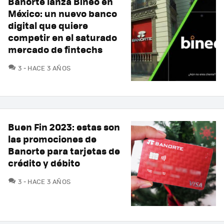
Banorte lanza Bineo en
México: un nuevo banco
digital que quiere
competir en el saturado
mercado de fintechs
COMENTARIOS
3
HACE 3 AÑOS
Buen Fin 2023: estas son
las promociones de
Banorte para tarjetas de
crédito y débito
COMENTARIOS
3
HACE 3 AÑOS