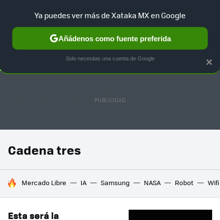
Ya puedes ver más de Xataka MX en Google
SELECCIÓN
GAMING
HOME
AUTO
TERRITORIO SAM
Añádenos como fuente preferida
Solo necesitas una cuenta de Google
×
Cadena tres
HOY SE HABLA DE
Mercado Libre
IA
Samsung
NASA
Robot
Wifi
Esta será la