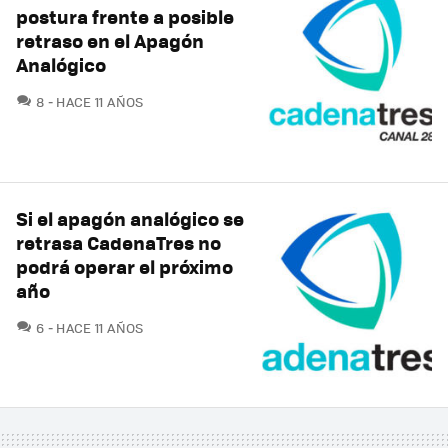
postura frente a posible
retraso en el Apagón
Analógico
COMENTARIOS
8
HACE 11 AÑOS
Si el apagón analógico se
retrasa CadenaTres no
podrá operar el próximo
año
COMENTARIOS
6
HACE 11 AÑOS