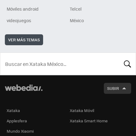
Móviles android
Telcel
videojuegos
México
VER MÁS TEMAS
BUSCA
SUBIR
Xataka
Xataka Móvil
Applesfera
Xataka Smart Home
Mundo Xiaomi