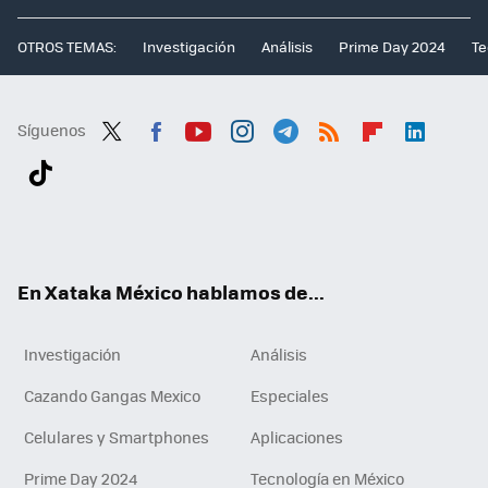
OTROS TEMAS:
Investigación
Análisis
Prime Day 2024
Te
Síguenos
Twit
Fac
You
Inst
Tele
RSS
Flip
Link
ter
ebo
tub
agr
gra
boa
edI
Tikt
ok
e
am
m
rd
n
ok
En Xataka México hablamos de...
Investigación
Análisis
Cazando Gangas Mexico
Especiales
Celulares y Smartphones
Aplicaciones
Prime Day 2024
Tecnología en México