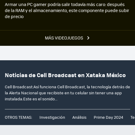
Armar una PC gamer podría salir todavía más caro: después
de la RAM y el almacenamiento, este componente puede subir
de precio
MÁS VIDEOJUEGOS
Noticias de Cell Broadcast en Xataka México
Cell Broadcast:Así funciona Cell Broadcast, la tecnología detrás de
la Alerta Nacional que recibiste en tu celular sin tener una app
instalada.Este es el sonido...
OTROS TEMAS:
Investigación
Análisis
Prime Day 2024
Te