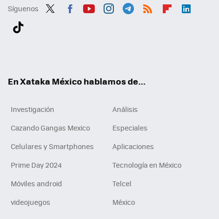
Síguenos
Twit
Fac
You
Inst
Tele
RSS
Flip
Link
ter
ebo
tub
agr
gra
boa
edI
Tikt
ok
e
am
m
rd
n
ok
En Xataka México hablamos de...
Investigación
Análisis
Cazando Gangas Mexico
Especiales
Celulares y Smartphones
Aplicaciones
Prime Day 2024
Tecnología en México
Móviles android
Telcel
videojuegos
México