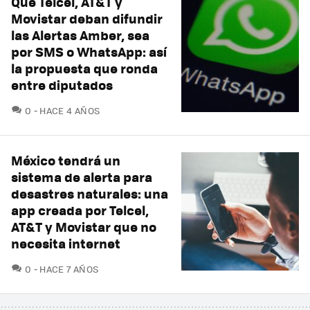
Que Telcel, AT&T y
Movistar deban difundir
las Alertas Amber, sea
por SMS o WhatsApp: así
la propuesta que ronda
entre diputados
COMENTARIOS
0
HACE 4 AÑOS
México tendrá un
sistema de alerta para
desastres naturales: una
app creada por Telcel,
AT&T y Movistar que no
necesita internet
COMENTARIOS
0
HACE 7 AÑOS