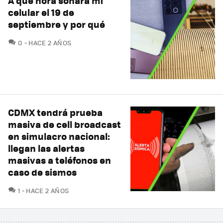
A qué hora sonará mi
celular el 19 de
septiembre y por qué
COMENTARIOS
0
HACE 2 AÑOS
CDMX tendrá prueba
masiva de cell broadcast
en simulacro nacional:
llegan las alertas
masivas a teléfonos en
caso de sismos
COMENTARIOS
1
HACE 2 AÑOS