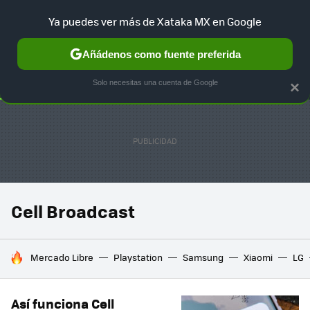
Ya puedes ver más de Xataka MX en Google
SELECCIÓN
GAMING
HOME
AUTO
TERRITORIO SAM
Añádenos como fuente preferida
Solo necesitas una cuenta de Google
×
Cell Broadcast
HOY SE HABLA DE
Mercado Libre
Playstation
Samsung
Xiaomi
LG
Así funciona Cell