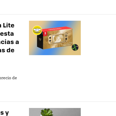
 Lite
uesta
cias a
as de
precio de
s y