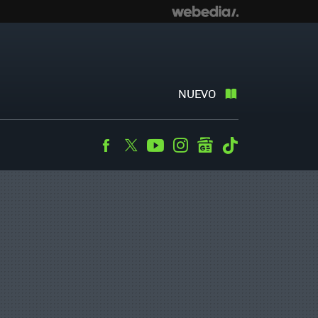
NUEVO
Facebook
Twitter
Youtube
Instagram
googlenews
Tiktok