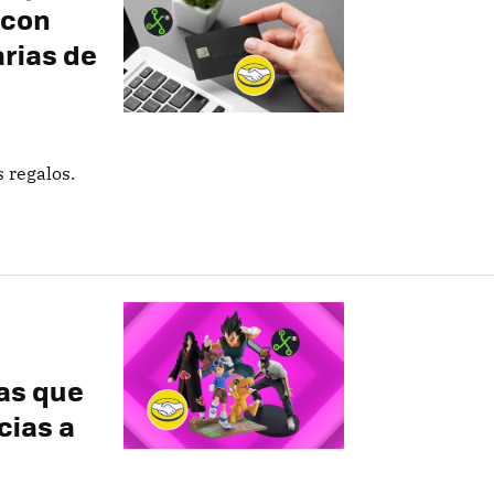
 con
rias de
 regalos.
ras que
cias a