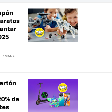
cupón
baratos
lantar
025
ER MÁS »
fertón
 20% de
tes