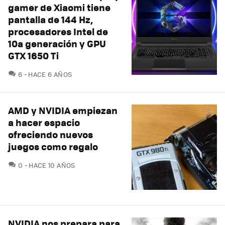
gamer de Xiaomi tiene
pantalla de 144 Hz,
procesadores Intel de
10a generación y GPU
GTX 1650 Ti
COMENTARIOS
6
HACE 6 AÑOS
AMD y NVIDIA empiezan
a hacer espacio
ofreciendo nuevos
juegos como regalo
COMENTARIOS
0
HACE 10 AÑOS
NVIDIA nos prepara para