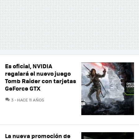
Es oficial, NVIDIA
regalará el nuevo juego
Tomb Raider con tarjetas
GeForce GTX
COMENTARIOS
3
HACE 11 AÑOS
La nueva promoción de