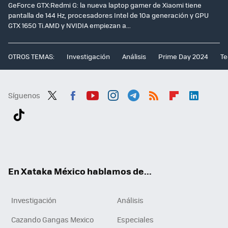
GeForce GTX:Redmi G: la nueva laptop gamer de Xiaomi tiene
pantalla de 144 Hz, procesadores Intel de 10a generación y GPU
GTX 1650 Ti.AMD y NVIDIA empiezan a...
OTROS TEMAS:
Investigación
Análisis
Prime Day 2024
Te
Síguenos
Twit
Fac
You
Inst
Tele
RSS
Flip
Link
ter
ebo
tub
agr
gra
boa
edI
Tikt
ok
e
am
m
rd
n
ok
En Xataka México hablamos de...
Investigación
Análisis
Cazando Gangas Mexico
Especiales