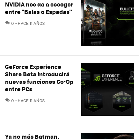
NVIDIA nos da a escoger
entre "Balas o Espadas"
COMENTARIOS
0
HACE 11 AÑOS
GeForce Experience
Share Beta introducirá
nuevas funciones Co-Op
entre PCs
COMENTARIOS
0
HACE 11 AÑOS
Ya no más Batman,