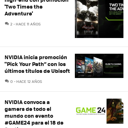
'Two Times the
Adventure'
COMENTARIOS
2
HACE 11 AÑOS
NVIDIA inicia promoción
"Pick Your Path” con los
últimos títulos de Ubisoft
COMENTARIOS
0
HACE 12 AÑOS
NVIDIA convoca a
gamers de todo el
mundo con evento
#GAME24 para el 18 de