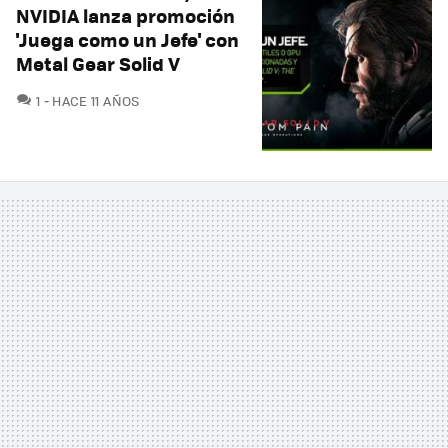
NVIDIA lanza promoción
'Juega como un Jefe' con
Metal Gear Solid V
COMENTARIOS
1
HACE 11 AÑOS