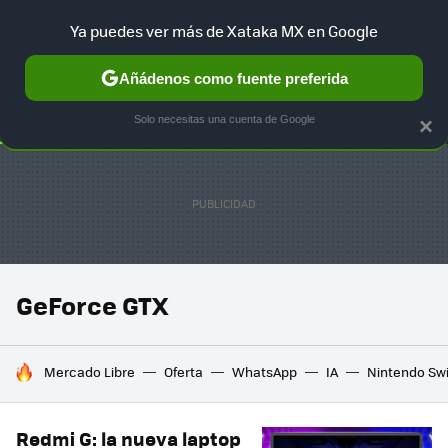
Ya puedes ver más de Xataka MX en Google
SELECCIÓN
GAMING
HOME
AUTO
TERRITORIO SAM
Añádenos como fuente preferida
Solo necesitas una cuenta de Google
×
GeForce GTX
HOY SE HABLA DE
Mercado Libre
Oferta
WhatsApp
IA
Nintendo Sw
Redmi G: la nueva laptop