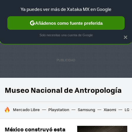
Ya puedes ver más de Xataka MX en Google
SELECCIÓN
GAMING
HOME
AUTO
TERRITORIO SAM
Añádenos como fuente preferida
Solo necesitas una cuenta de Google
×
Museo Nacional de Antropología
HOY SE HABLA DE
Mercado Libre
Playstation
Samsung
Xiaomi
LG
México construyó esta