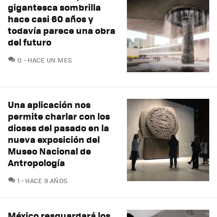
gigantesca sombrilla
hace casi 60 años y
todavía parece una obra
del futuro
COMENTARIOS
0
HACE UN MES
Una aplicación nos
permite charlar con los
dioses del pasado en la
nueva exposición del
Museo Nacional de
Antropología
COMENTARIOS
1
HACE 9 AÑOS
México resguardará los