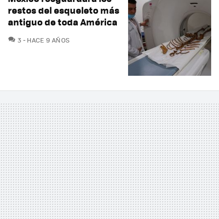
restos del esqueleto más
antiguo de toda América
COMENTARIOS
3
HACE 9 AÑOS