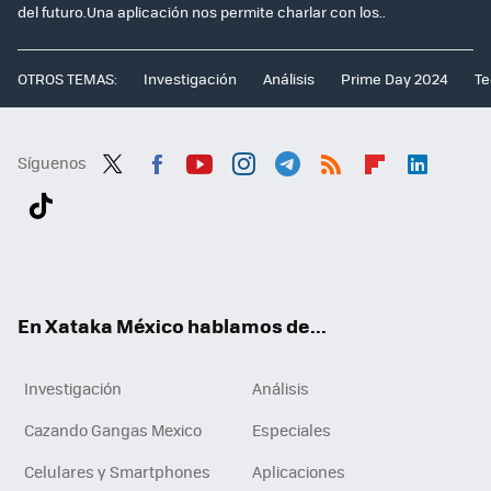
del futuro.Una aplicación nos permite charlar con los..
OTROS TEMAS:
Investigación
Análisis
Prime Day 2024
Te
Síguenos
Twit
Fac
You
Inst
Tele
RSS
Flip
Link
ter
ebo
tub
agr
gra
boa
edI
Tikt
ok
e
am
m
rd
n
ok
En Xataka México hablamos de...
Investigación
Análisis
Cazando Gangas Mexico
Especiales
Celulares y Smartphones
Aplicaciones