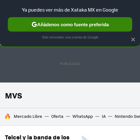
Ya puedes ver más de Xataka MX en Google
SELECCIÓN
GAMING
HOME
AUTO
TERRITORIO SAM
Añádenos como fuente preferida
Solo necesitas una cuenta de Google
×
MVS
HOY SE HABLA DE
Mercado Libre
Oferta
WhatsApp
IA
Nintendo Sw
Telcel y la banda de los