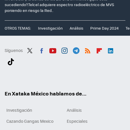
sucediendo?.Telcel adquiere espectro radioeléctrico de MVS
poniendo en riesgo la Red..
OTROS TEMAS:
Investigación
Análisis
Prime Day 2024
Te
Síguenos
Twit
Fac
You
Inst
Tele
RSS
Flip
Link
ter
ebo
tub
agr
gra
boa
edI
Tikt
ok
e
am
m
rd
n
ok
En Xataka México hablamos de...
Investigación
Análisis
Cazando Gangas Mexico
Especiales