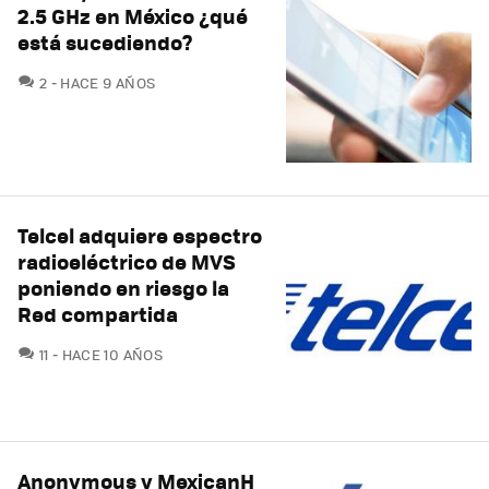
2.5 GHz en México ¿qué
está sucediendo?
COMENTARIOS
2
HACE 9 AÑOS
Telcel adquiere espectro
radioeléctrico de MVS
poniendo en riesgo la
Red compartida
COMENTARIOS
11
HACE 10 AÑOS
Anonymous y MexicanH