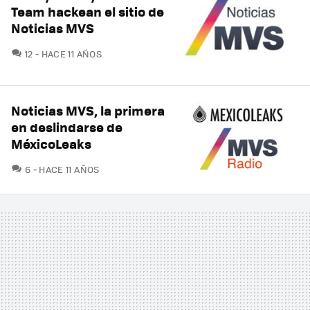
Team hackean el sitio de
Noticias MVS
COMENTARIOS
12
HACE 11 AÑOS
Noticias MVS, la primera
en deslindarse de
MéxicoLeaks
COMENTARIOS
6
HACE 11 AÑOS