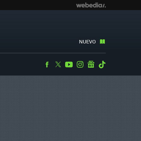
NUEVO
Facebook
Twitter
Youtube
Instagram
googlenews
Tiktok