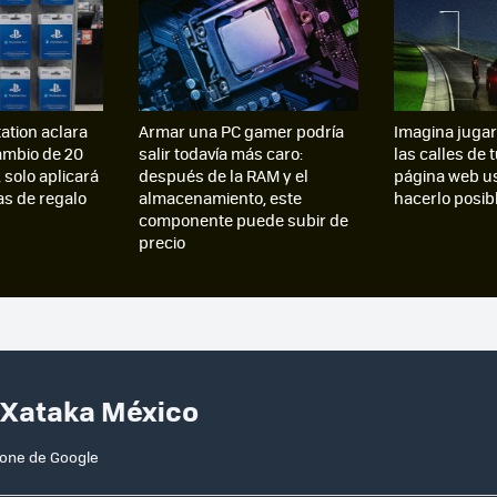
tation aclara
Armar una PC gamer podría
Imagina jugar
cambio de 20
salir todavía más caro:
las calles de 
 solo aplicará
después de la RAM y el
página web u
tas de regalo
almacenamiento, este
hacerlo posib
componente puede subir de
precio
 Xataka México
hone de Google