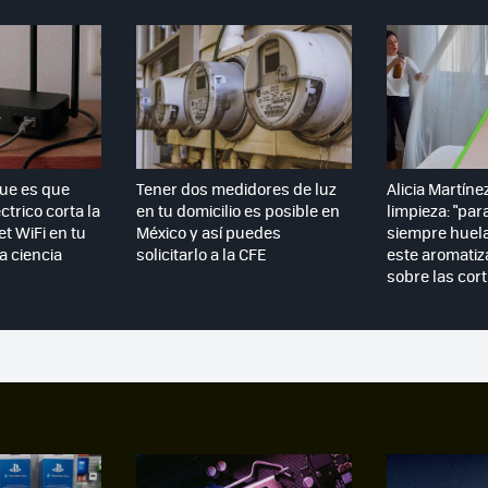
que es que
Tener dos medidores de luz
Alicia Martíne
ctrico corta la
en tu domicilio es posible en
limpieza: "par
et WiFi en tu
México y así puedes
siempre huela
la ciencia
solicitarlo a la CFE
este aromatiz
sobre las cort