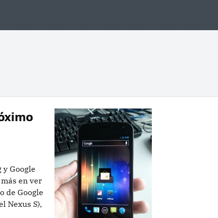
róximo
g y Google
 más en ver
no de Google
el Nexus S),