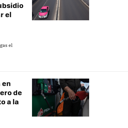
ubsidio
r el
gas el
a en
nero de
o a la