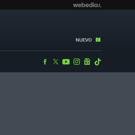
NUEVO
Facebook
Twitter
Youtube
Instagram
googlenews
Tiktok