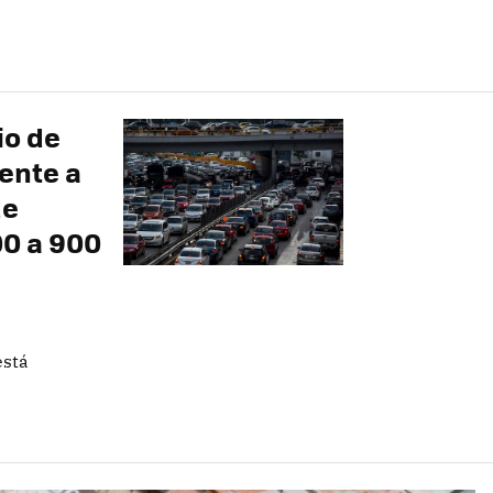
io de
ente a
de
00 a 900
está