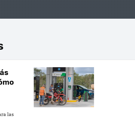
s
más
cómo
ra las