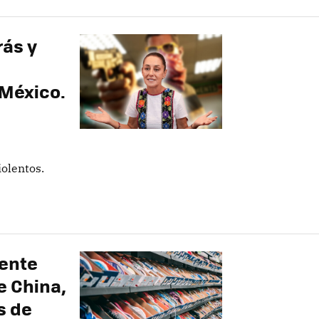
ás y
 México.
olentos.
gente
e China,
s de