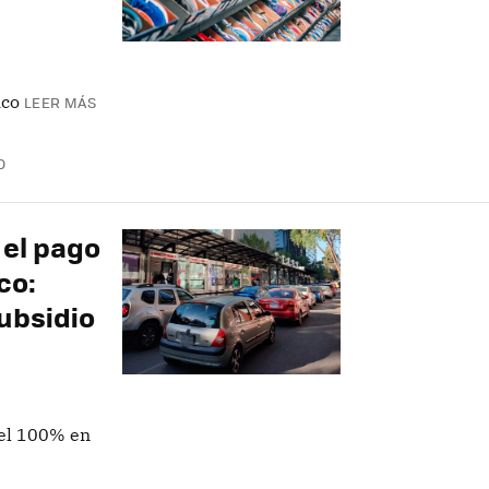
ico
LEER MÁS
O
 el pago
co:
ubsidio
del 100% en