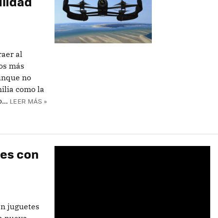
ilidad
raer al
cos más
unque no
ilia como la
...
LEER MÁS »
tes con
en juguetes