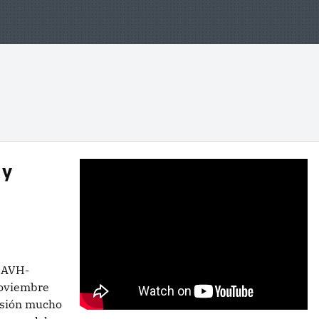
 y
 AVH-
noviembre
rsión mucho