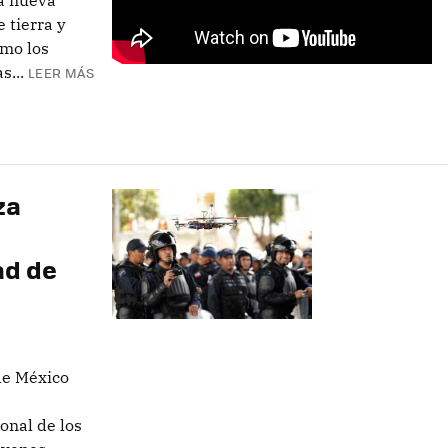
na nueva
 tierra y
omo los
s...
LEER MÁS
za
ad de
 de México
onal de los