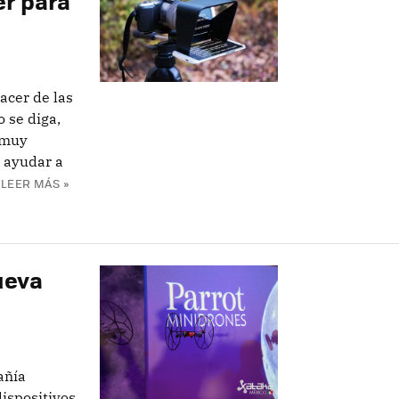
er para
acer de las
 se diga,
o muy
y ayudar a
LEER MÁS »
ueva
añía
ispositivos