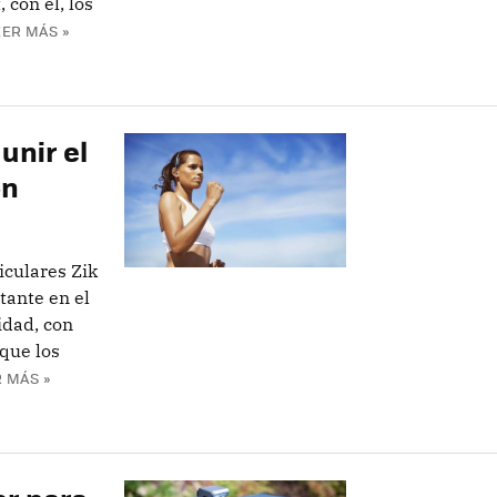
 con el, los
EER MÁS »
unir el
ón
iculares Zik
tante en el
idad, con
que los
 MÁS »