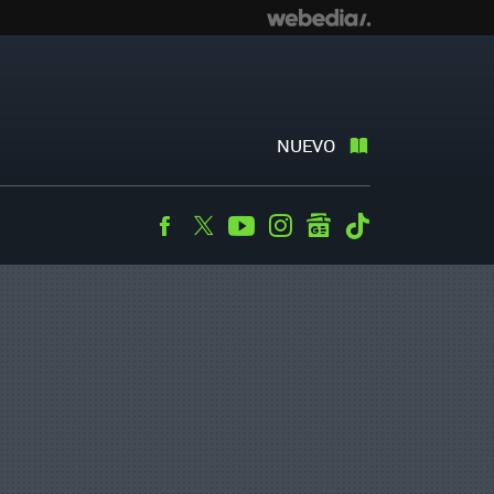
NUEVO
Facebook
Twitter
Youtube
Instagram
googlenews
Tiktok