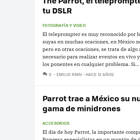
The Parrot, el teleprompt
tu DSLR
FOTOGRAFÍA Y VIDEO
El teleprompter es muy reconocido por h
suyas en muchas ocaciones, en México no
pero en otras ocaciones, se trata de alg
necesario para realizar eventos en vivo 
los ponentes en cualquier problema. Si...
COMENTARIOS
0
EMILIO RMN
HACE 12 AÑOS
Parrot trae a México su n
gama de minidrones
ACCESORIOS
El día de hoy Parrot, la importante comp
francesa especialistas en un montón de d