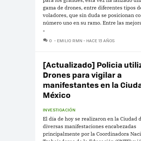
para los grandes, esta vez ha lanzado u
gama de drones, entre diferentes tipos de
voladores, que sin duda se posicionan c
número uno en su ramo. Entre las mejora
»
COMENTARIOS
0
EMILIO RMN
HACE 13 AÑOS
[Actualizado] Policia utili
Drones para vigilar a
manifestantes en la Ciud
México
INVESTIGACIÓN
El día de hoy se realizaron en la Ciudad
diversas manifestaciones encabezadas
principalmente por la Coordinadora Naci