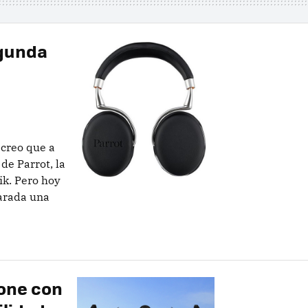
egunda
 creo que a
de Parrot, la
ik. Pero hoy
arada una
rone con