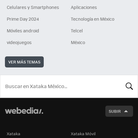
Celulares y Smartphones
Aplicaciones
Prime Day 2024
Tecnología en México
Móviles android
Telcel
videojuegos
México
VER MÁS TEMAS
BUSCA
SUBIR
Xataka
Xataka Móvil