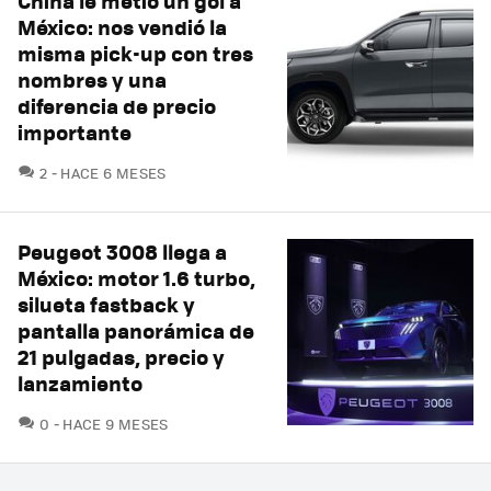
China le metió un gol a
México: nos vendió la
misma pick-up con tres
nombres y una
diferencia de precio
importante
COMENTARIOS
2
HACE 6 MESES
Peugeot 3008 llega a
México: motor 1.6 turbo,
silueta fastback y
pantalla panorámica de
21 pulgadas, precio y
lanzamiento
COMENTARIOS
0
HACE 9 MESES