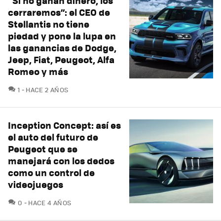
“Si no ganan dinero, los
cerraremos”: el CEO de
Stellantis no tiene
piedad y pone la lupa en
las ganancias de Dodge,
Jeep, Fiat, Peugeot, Alfa
Romeo y más
COMENTARIOS
1
HACE 2 AÑOS
Inception Concept: así es
el auto del futuro de
Peugeot que se
manejará con los dedos
como un control de
videojuegos
COMENTARIOS
0
HACE 4 AÑOS