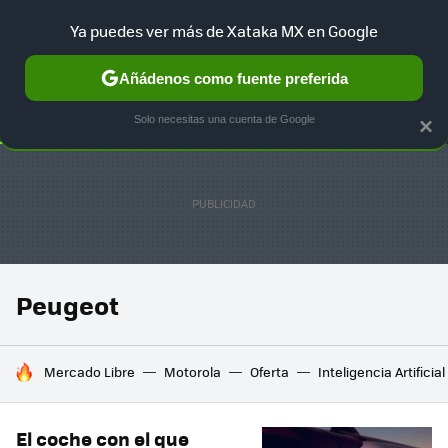
Ya puedes ver más de Xataka MX en Google
SELECCIÓN
GAMING
HOME
AUTO
TERRITORIO SAM
Añádenos como fuente preferida
Solo necesitas una cuenta de Google
×
Peugeot
HOY SE HABLA DE
Mercado Libre
Motorola
Oferta
Inteligencia Artificial
El coche con el que