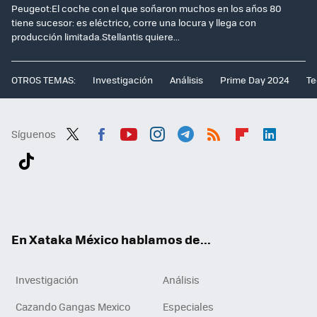
Peugeot:El coche con el que soñaron muchos en los años 80
tiene sucesor: es eléctrico, corre una locura y llega con
producción limitada.Stellantis quiere...
OTROS TEMAS:
Investigación
Análisis
Prime Day 2024
Te
Síguenos
Twit
Fac
You
Inst
Tele
RSS
Flip
Link
ter
ebo
tub
agr
gra
boa
edI
Tikt
ok
e
am
m
rd
n
ok
En Xataka México hablamos de...
Investigación
Análisis
Cazando Gangas Mexico
Especiales